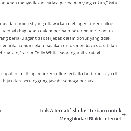
lihan Anda menyediakan variasi permainan yang cukup,” kata
onus dan promosi yang ditawarkan oleh agen poker online
ai tambah bagi Anda dalam bermain poker online. Namun,
ang berlaku agar tidak terjebak dalam bonus yang tidak
narik, namun selalu pastikan untuk membaca syarat dan
irugikan,” saran Emily White, seorang ahli strategi
 dapat memilih agen poker online terbaik dan terpercaya di
n bijak dan bertanggung jawab. Semoga berhasil!
i
Link Alternatif Sbobet Terbaru untuk
Menghindari Blokir Internet