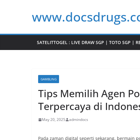
Skip
www.docsdrugs.
to
content
SATELITTOGEL : LIVE DRAW SGP | TOTO SGP | R
GAMBLING
Tips Memilih Agen Po
Terpercaya di Indone
May 20, 2025
admindocs
Pada zaman digital seperti sekarang, bermain pok