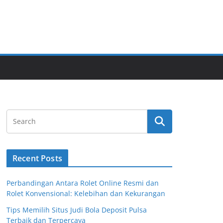
Recent Posts
Perbandingan Antara Rolet Online Resmi dan
Rolet Konvensional: Kelebihan dan Kekurangan
Tips Memilih Situs Judi Bola Deposit Pulsa
Terbaik dan Terpercaya