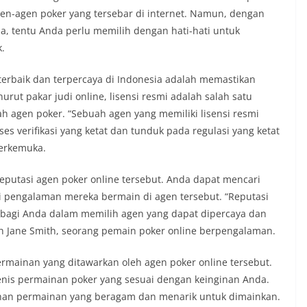
en-agen poker yang tersebar di internet. Namun, dengan
ia, tentu Anda perlu memilih dengan hati-hati untuk
.
terbaik dan terpercaya di Indonesia adalah memastikan
urut pakar judi online, lisensi resmi adalah salah satu
h agen poker. “Sebuah agen yang memiliki lisensi resmi
 verifikasi yang ketat dan tunduk pada regulasi yang ketat
terkemuka.
reputasi agen poker online tersebut. Anda dapat mencari
i pengalaman mereka bermain di agen tersebut. “Reputasi
 bagi Anda dalam memilih agen yang dapat dipercaya dan
h Jane Smith, seorang pemain poker online berpengalaman.
ermainan yang ditawarkan oleh agen poker online tersebut.
enis permainan poker yang sesuai dengan keinginan Anda.
lihan permainan yang beragam dan menarik untuk dimainkan.