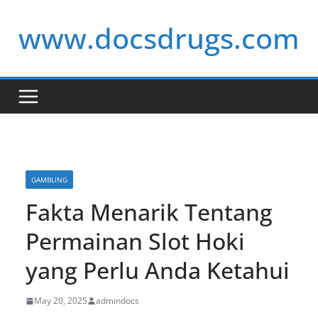
Skip
www.docsdrugs.com
to
content
GAMBLING
Fakta Menarik Tentang
Permainan Slot Hoki
yang Perlu Anda Ketahui
May 20, 2025
admindocs