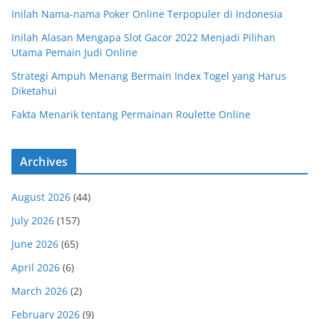
Inilah Nama-nama Poker Online Terpopuler di Indonesia
Inilah Alasan Mengapa Slot Gacor 2022 Menjadi Pilihan
Utama Pemain Judi Online
Strategi Ampuh Menang Bermain Index Togel yang Harus
Diketahui
Fakta Menarik tentang Permainan Roulette Online
Archives
August 2026
(44)
July 2026
(157)
June 2026
(65)
April 2026
(6)
March 2026
(2)
February 2026
(9)