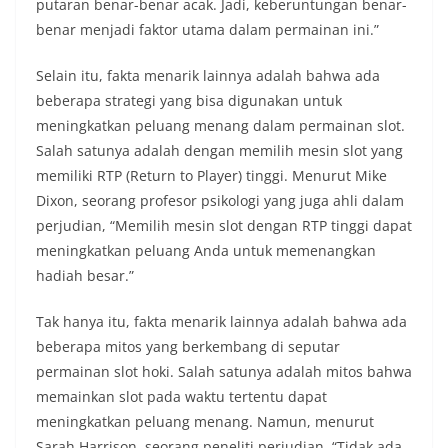
putaran benar-benar acak. Jadi, keberuntungan benar-
benar menjadi faktor utama dalam permainan ini.”
Selain itu, fakta menarik lainnya adalah bahwa ada
beberapa strategi yang bisa digunakan untuk
meningkatkan peluang menang dalam permainan slot.
Salah satunya adalah dengan memilih mesin slot yang
memiliki RTP (Return to Player) tinggi. Menurut Mike
Dixon, seorang profesor psikologi yang juga ahli dalam
perjudian, “Memilih mesin slot dengan RTP tinggi dapat
meningkatkan peluang Anda untuk memenangkan
hadiah besar.”
Tak hanya itu, fakta menarik lainnya adalah bahwa ada
beberapa mitos yang berkembang di seputar
permainan slot hoki. Salah satunya adalah mitos bahwa
memainkan slot pada waktu tertentu dapat
meningkatkan peluang menang. Namun, menurut
Sarah Harrison, seorang peneliti perjudian, “Tidak ada