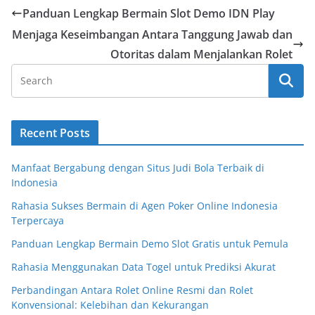
Panduan Lengkap Bermain Slot Demo IDN Play
Menjaga Keseimbangan Antara Tanggung Jawab dan
Otoritas dalam Menjalankan Rolet
Recent Posts
Manfaat Bergabung dengan Situs Judi Bola Terbaik di
Indonesia
Rahasia Sukses Bermain di Agen Poker Online Indonesia
Terpercaya
Panduan Lengkap Bermain Demo Slot Gratis untuk Pemula
Rahasia Menggunakan Data Togel untuk Prediksi Akurat
Perbandingan Antara Rolet Online Resmi dan Rolet
Konvensional: Kelebihan dan Kekurangan