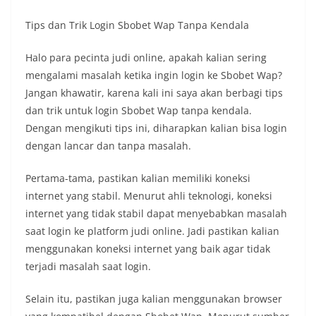
Tips dan Trik Login Sbobet Wap Tanpa Kendala
Halo para pecinta judi online, apakah kalian sering
mengalami masalah ketika ingin login ke Sbobet Wap?
Jangan khawatir, karena kali ini saya akan berbagi tips
dan trik untuk login Sbobet Wap tanpa kendala.
Dengan mengikuti tips ini, diharapkan kalian bisa login
dengan lancar dan tanpa masalah.
Pertama-tama, pastikan kalian memiliki koneksi
internet yang stabil. Menurut ahli teknologi, koneksi
internet yang tidak stabil dapat menyebabkan masalah
saat login ke platform judi online. Jadi pastikan kalian
menggunakan koneksi internet yang baik agar tidak
terjadi masalah saat login.
Selain itu, pastikan juga kalian menggunakan browser