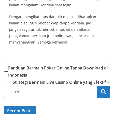
kalian mengalami kendala saat login.
Dengan mengikuti tips dan trik di atas, diharapkan
kalian bisa login Sbobet Wap tanpa kendala. Jadi
jangan ragu untuk mencoba tips ini dan nikmati
pengalaman bermain judi online yang lancar dan
menyenangkan. Semoga berhasil!
Panduan Bermain Poker Online Tanpa Download di
Indonesia
Strategi Bermain Live Casino Online yang Efektif
Recent Posts