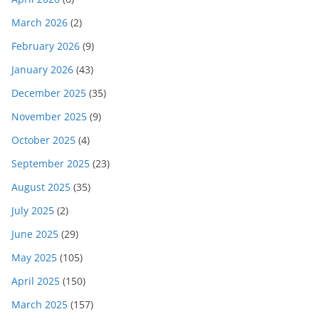
March 2026
(2)
February 2026
(9)
January 2026
(43)
December 2025
(35)
November 2025
(9)
October 2025
(4)
September 2025
(23)
August 2025
(35)
July 2025
(2)
June 2025
(29)
May 2025
(105)
April 2025
(150)
March 2025
(157)