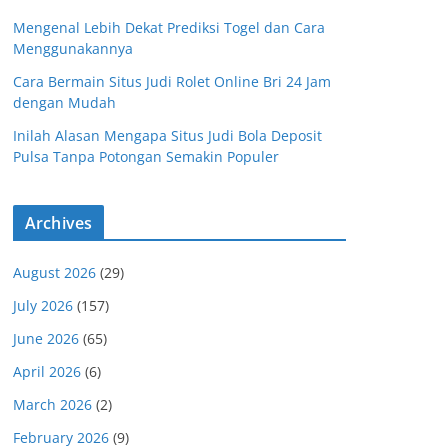
Mengenal Lebih Dekat Prediksi Togel dan Cara
Menggunakannya
Cara Bermain Situs Judi Rolet Online Bri 24 Jam
dengan Mudah
Inilah Alasan Mengapa Situs Judi Bola Deposit
Pulsa Tanpa Potongan Semakin Populer
Archives
August 2026
(29)
July 2026
(157)
June 2026
(65)
April 2026
(6)
March 2026
(2)
February 2026
(9)