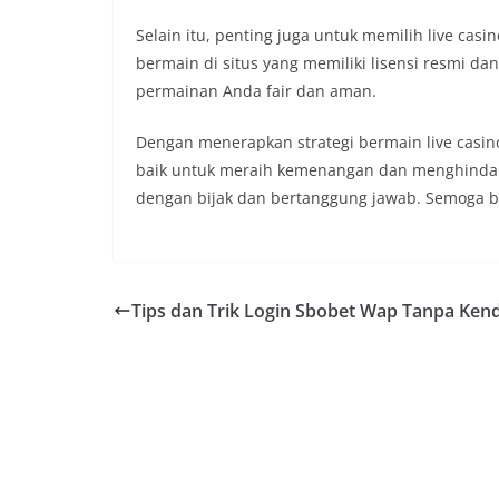
Selain itu, penting juga untuk memilih live cas
bermain di situs yang memiliki lisensi resmi da
permainan Anda fair dan aman.
Dengan menerapkan strategi bermain live casino
baik untuk meraih kemenangan dan menghindari
dengan bijak dan bertanggung jawab. Semoga be
Tips dan Trik Login Sbobet Wap Tanpa Ken