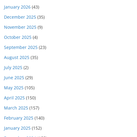
January 2026
(43)
December 2025
(35)
November 2025
(9)
October 2025
(4)
September 2025
(23)
August 2025
(35)
July 2025
(2)
June 2025
(29)
May 2025
(105)
April 2025
(150)
March 2025
(157)
February 2025
(140)
January 2025
(152)