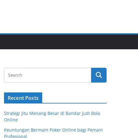
Recent Posts
Strategi Jitu Menang Besar di Bandar Judi Bola
Online
Keuntungan Bermain Poker Online bagi Pemain
Profesional