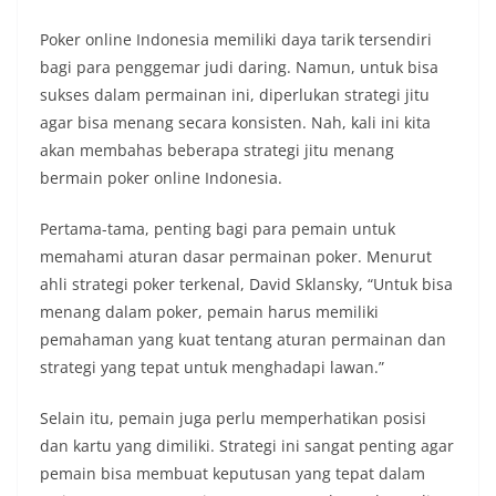
Poker online Indonesia memiliki daya tarik tersendiri
bagi para penggemar judi daring. Namun, untuk bisa
sukses dalam permainan ini, diperlukan strategi jitu
agar bisa menang secara konsisten. Nah, kali ini kita
akan membahas beberapa strategi jitu menang
bermain poker online Indonesia.
Pertama-tama, penting bagi para pemain untuk
memahami aturan dasar permainan poker. Menurut
ahli strategi poker terkenal, David Sklansky, “Untuk bisa
menang dalam poker, pemain harus memiliki
pemahaman yang kuat tentang aturan permainan dan
strategi yang tepat untuk menghadapi lawan.”
Selain itu, pemain juga perlu memperhatikan posisi
dan kartu yang dimiliki. Strategi ini sangat penting agar
pemain bisa membuat keputusan yang tepat dalam