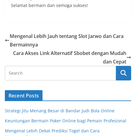
Selamat bermain dan semoga sukses!
Mengenal Lebih Jauh tentang Slot Jarwo dan Cara
Bermainnya
Cara Akses Link Alternatif Sbobet dengan Mudah
dan Cepat
Recent Posts
Strategi Jitu Menang Besar di Bandar Judi Bola Online
Keuntungan Bermain Poker Online bagi Pemain Profesional
Mengenal Lebih Dekat Prediksi Togel dan Cara