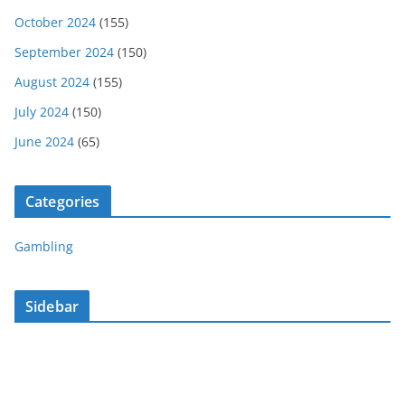
October 2024
(155)
September 2024
(150)
August 2024
(155)
July 2024
(150)
June 2024
(65)
Categories
Gambling
Sidebar