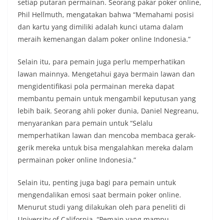
setiap putaran permainan. Seorang pakar poker online,
Phil Hellmuth, mengatakan bahwa “Memahami posisi
dan kartu yang dimiliki adalah kunci utama dalam
meraih kemenangan dalam poker online Indonesia.”
Selain itu, para pemain juga perlu memperhatikan
lawan mainnya. Mengetahui gaya bermain lawan dan
mengidentifikasi pola permainan mereka dapat
membantu pemain untuk mengambil keputusan yang
lebih baik. Seorang ahli poker dunia, Daniel Negreanu,
menyarankan para pemain untuk “Selalu
memperhatikan lawan dan mencoba membaca gerak-
gerik mereka untuk bisa mengalahkan mereka dalam
permainan poker online Indonesia.”
Selain itu, penting juga bagi para pemain untuk
mengendalikan emosi saat bermain poker online.
Menurut studi yang dilakukan oleh para peneliti di
University of California, “Pemain yang mampu