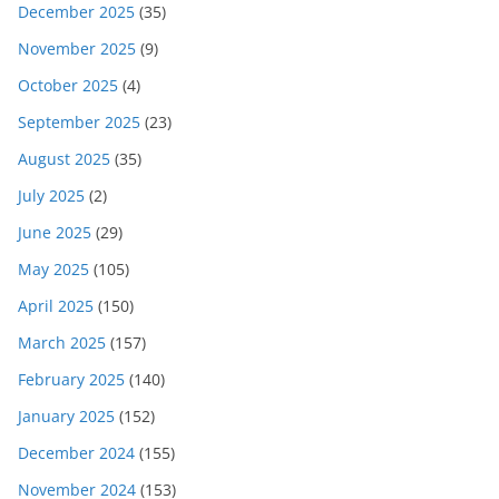
December 2025
(35)
November 2025
(9)
October 2025
(4)
September 2025
(23)
August 2025
(35)
July 2025
(2)
June 2025
(29)
May 2025
(105)
April 2025
(150)
March 2025
(157)
February 2025
(140)
January 2025
(152)
December 2024
(155)
November 2024
(153)