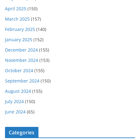
April 2025
(150)
March 2025
(157)
February 2025
(140)
January 2025
(152)
December 2024
(155)
November 2024
(153)
October 2024
(155)
September 2024
(150)
August 2024
(155)
July 2024
(150)
June 2024
(65)
Categories