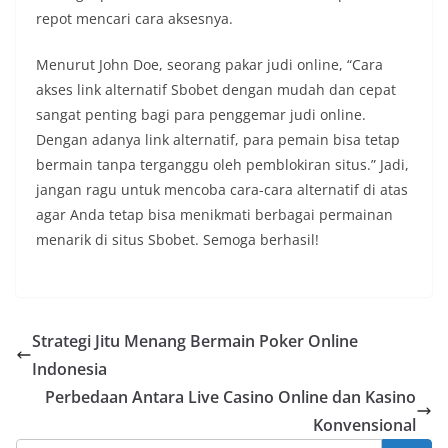
repot mencari cara aksesnya.
Menurut John Doe, seorang pakar judi online, “Cara
akses link alternatif Sbobet dengan mudah dan cepat
sangat penting bagi para penggemar judi online.
Dengan adanya link alternatif, para pemain bisa tetap
bermain tanpa terganggu oleh pemblokiran situs.” Jadi,
jangan ragu untuk mencoba cara-cara alternatif di atas
agar Anda tetap bisa menikmati berbagai permainan
menarik di situs Sbobet. Semoga berhasil!
Strategi Jitu Menang Bermain Poker Online
Indonesia
Perbedaan Antara Live Casino Online dan Kasino
Konvensional