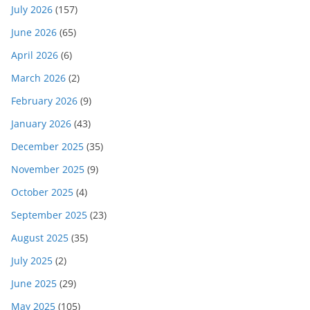
July 2026
(157)
June 2026
(65)
April 2026
(6)
March 2026
(2)
February 2026
(9)
January 2026
(43)
December 2025
(35)
November 2025
(9)
October 2025
(4)
September 2025
(23)
August 2025
(35)
July 2025
(2)
June 2025
(29)
May 2025
(105)