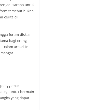
menjadi sarana untuk
tform tersebut bukan
n cerita di
ingga forum diskusi
utama bagi orang-
Dalam artikel ini,
semangat
ta penggemar
rategi untuk bermain
t angka yang dapat