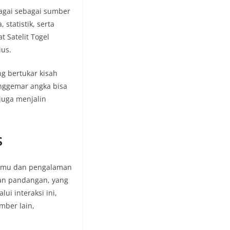
agai sebagai sumber
tatistik, serta
 Satelit Togel
ius.
g bertukar kisah
nggemar angka bisa
juga menjalin
s
 ilmu dan pengalaman
dan pandangan, yang
i interaksi ini,
mber lain,