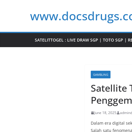
Skip
www.docsdrugs.
to
content
SATELITTOGEL : LIVE DRAW SGP | TOTO SGP | R
GAMBLING
Satellit
Penggem
June 18, 2025
admind
Dalam era digital se
Salah satu fenomena