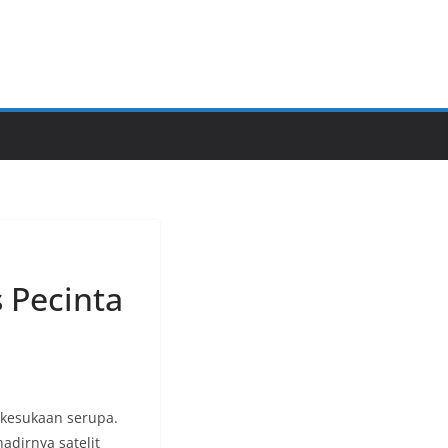
 Pecinta
n kesukaan serupa.
adirnya satelit