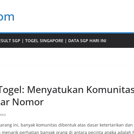
com
ESULT SGP | TOGEL SINGAPORE | DATA SGP HARI INI
e Togel: Menyatukan Komunitas
ar Nomor
ocs
karang ini, banyak komunitas dibentuk atas dasar ketertarikan da
 menarik perhatian banyak orang di antara pecinta angka adalah h