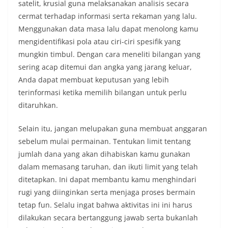
satelit, krusial guna melaksanakan analisis secara
cermat terhadap informasi serta rekaman yang lalu.
Menggunakan data masa lalu dapat menolong kamu
mengidentifikasi pola atau ciri-ciri spesifik yang
mungkin timbul. Dengan cara meneliti bilangan yang
sering acap ditemui dan angka yang jarang keluar,
Anda dapat membuat keputusan yang lebih
terinformasi ketika memilih bilangan untuk perlu
ditaruhkan.
Selain itu, jangan melupakan guna membuat anggaran
sebelum mulai permainan. Tentukan limit tentang
jumlah dana yang akan dihabiskan kamu gunakan
dalam memasang taruhan, dan ikuti limit yang telah
ditetapkan. Ini dapat membantu kamu menghindari
rugi yang diinginkan serta menjaga proses bermain
tetap fun. Selalu ingat bahwa aktivitas ini ini harus
dilakukan secara bertanggung jawab serta bukanlah