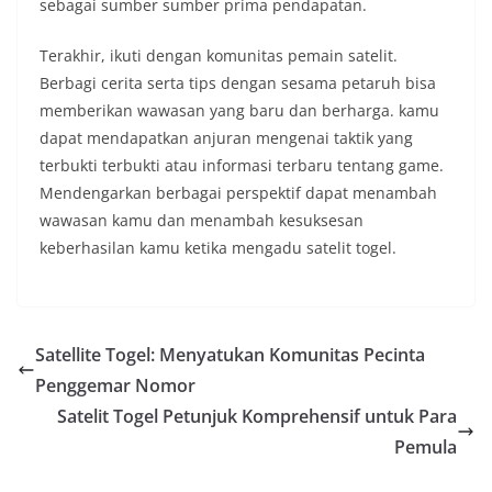
sebagai sumber sumber prima pendapatan.
Terakhir, ikuti dengan komunitas pemain satelit.
Berbagi cerita serta tips dengan sesama petaruh bisa
memberikan wawasan yang baru dan berharga. kamu
dapat mendapatkan anjuran mengenai taktik yang
terbukti terbukti atau informasi terbaru tentang game.
Mendengarkan berbagai perspektif dapat menambah
wawasan kamu dan menambah kesuksesan
keberhasilan kamu ketika mengadu satelit togel.
Satellite Togel: Menyatukan Komunitas Pecinta
Penggemar Nomor
Satelit Togel Petunjuk Komprehensif untuk Para
Pemula