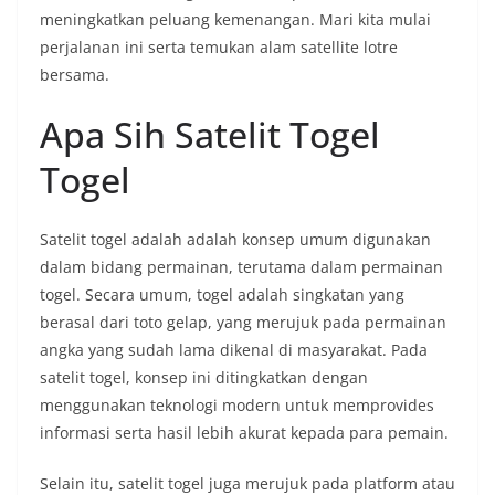
meningkatkan peluang kemenangan. Mari kita mulai
perjalanan ini serta temukan alam satellite lotre
bersama.
Apa Sih Satelit Togel
Togel
Satelit togel adalah adalah konsep umum digunakan
dalam bidang permainan, terutama dalam permainan
togel. Secara umum, togel adalah singkatan yang
berasal dari toto gelap, yang merujuk pada permainan
angka yang sudah lama dikenal di masyarakat. Pada
satelit togel, konsep ini ditingkatkan dengan
menggunakan teknologi modern untuk memprovides
informasi serta hasil lebih akurat kepada para pemain.
Selain itu, satelit togel juga merujuk pada platform atau