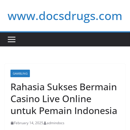
Skip
www.docsdrugs.com
to
content
GAMBLING
Rahasia Sukses Bermain
Casino Live Online
untuk Pemain Indonesia
February 14, 2025
admindocs