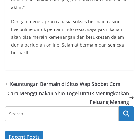
akhir.”
Dengan menerapkan rahasia sukses bermain casino
live online untuk pemain Indonesia, saya yakin kalian
akan bisa meraih kemenangan dan kesuksesan dalam
dunia perjudian online. Selamat bermain dan semoga
berhasil!
Keuntungan Bermain di Situs Wap Sbobet Com
Cara Menggunakan Shio Togel untuk Meningkatkan
Peluang Menang
Recent Posts