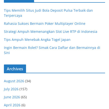
Tips Memilih Situs Judi Bola Deposit Pulsa Terbaik dan
Terpercaya
Rahasia Sukses Bermain Poker Multiplayer Online
Strategi Ampuh Memenangkan Slot Live RTP di Indonesia
Tips Ampuh Menebak Angka Togel Japan
Ingin Bermain Rolet? Simak Cara Daftar dan Bermainnya di
Sini
Archives
August 2026
(34)
July 2026
(157)
June 2026
(65)
April 2026
(6)