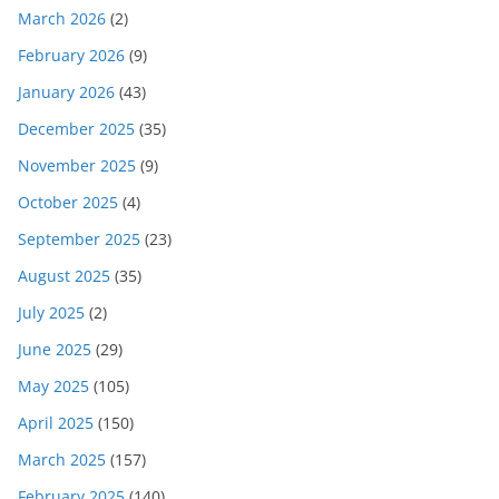
March 2026
(2)
February 2026
(9)
January 2026
(43)
December 2025
(35)
November 2025
(9)
October 2025
(4)
September 2025
(23)
August 2025
(35)
July 2025
(2)
June 2025
(29)
May 2025
(105)
April 2025
(150)
March 2025
(157)
February 2025
(140)