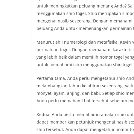
untuk meningkatkan peluang menang Anda? Sal
menggunakan shio togel. Shio merupakan simbo
mengenai nasib seseorang. Dengan memahami c
peluang Anda untuk memenangkan permainan t
Menurut ahli numerologi dan metafisika, Kevin 
permainan togel. Dengan memahami karakteris
yang lebih baik dalam memilih nomor togel yang
untuk memahami cara menggunakan shio togel 
Pertama-tama, Anda perlu mengetahui shio Anda
melambangkan tahun kelahiran seseorang, yaitu t
monyet, ayam, anjing, dan babi. Setiap shio me
Anda perlu memahami hal tersebut sebelum me
Kedua, Anda perlu memahami ramalan shio untuk
dapat memberikan petunjuk mengenai nasib s
shio tersebut, Anda dapat mengetahui nomor t