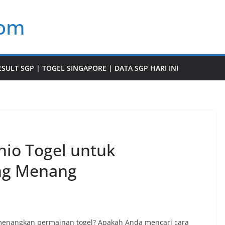
com
ESULT SGP | TOGEL SINGAPORE | DATA SGP HARI INI
io Togel untuk
ng Menang
emenangkan permainan togel? Apakah Anda mencari cara