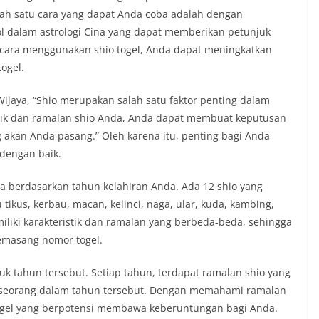
ah satu cara yang dapat Anda coba adalah dengan
l dalam astrologi Cina yang dapat memberikan petunjuk
ara menggunakan shio togel, Anda dapat meningkatkan
ogel.
Wijaya, “Shio merupakan salah satu faktor penting dalam
tik dan ramalan shio Anda, Anda dapat membuat keputusan
 akan Anda pasang.” Oleh karena itu, penting bagi Anda
dengan baik.
 berdasarkan tahun kelahiran Anda. Ada 12 shio yang
ikus, kerbau, macan, kelinci, naga, ular, kuda, kambing,
miliki karakteristik dan ramalan yang berbeda-beda, sehingga
masang nomor togel.
 tahun tersebut. Setiap tahun, terdapat ramalan shio yang
eseorang dalam tahun tersebut. Dengan memahami ramalan
ogel yang berpotensi membawa keberuntungan bagi Anda.