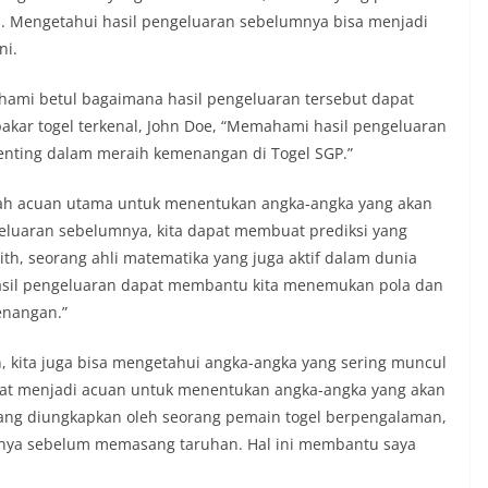
n. Mengetahui hasil pengeluaran sebelumnya bisa menjadi
ni.
hami betul bagaimana hasil pengeluaran tersebut dapat
akar togel terkenal, John Doe, “Memahami hasil pengeluaran
enting dalam meraih kemenangan di Togel SGP.”
lah acuan utama untuk menentukan angka-angka yang akan
eluaran sebelumnya, kita dapat membuat prediksi yang
mith, seorang ahli matematika yang juga aktif dalam dunia
asil pengeluaran dapat membantu kita menemukan pola dan
enangan.”
, kita juga bisa mengetahui angka-angka yang sering muncul
apat menjadi acuan untuk menentukan angka-angka yang akan
 yang diungkapkan oleh seorang pemain togel berpengalaman,
umnya sebelum memasang taruhan. Hal ini membantu saya