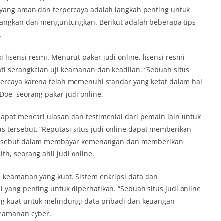
ne yang aman dan terpercaya adalah langkah penting untuk
ngkan dan menguntungkan. Berikut adalah beberapa tips
.
i lisensi resmi. Menurut pakar judi online, lisensi resmi
ti serangkaian uji keamanan dan keadilan. “Sebuah situs
dipercaya karena telah memenuhi standar yang ketat dalam hal
Doe, seorang pakar judi online.
 dapat mencari ulasan dan testimonial dari pemain lain untuk
 tersebut. “Reputasi situs judi online dapat memberikan
tersebut dalam membayar kemenangan dan memberikan
th, seorang ahli judi online.
tem keamanan yang kuat. Sistem enkripsi data dan
 yang penting untuk diperhatikan. “Sebuah situs judi online
g kuat untuk melindungi data pribadi dan keuangan
keamanan cyber.