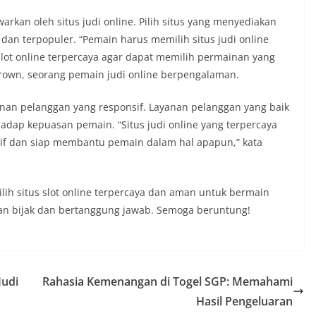
rkan oleh situs judi online. Pilih situs yang menyediakan
 dan terpopuler. “Pemain harus memilih situs judi online
ot online terpercaya agar dapat memilih permainan yang
Brown, seorang pemain judi online berpengalaman.
ayanan pelanggan yang responsif. Layanan pelanggan yang baik
hadap kepuasan pemain. “Situs judi online yang terpercaya
sif dan siap membantu pemain dalam hal apapun,” kata
lih situs slot online terpercaya dan aman untuk bermain
ngan bijak dan bertanggung jawab. Semoga beruntung!
Judi
Rahasia Kemenangan di Togel SGP: Memahami
Hasil Pengeluaran