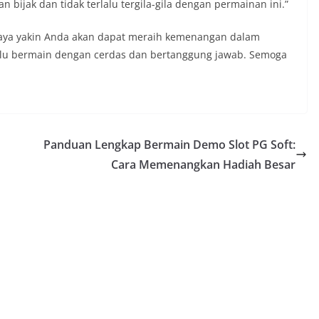
 bijak dan tidak terlalu tergila-gila dengan permainan ini.”
 saya yakin Anda akan dapat meraih kemenangan dalam
lalu bermain dengan cerdas dan bertanggung jawab. Semoga
Panduan Lengkap Bermain Demo Slot PG Soft:
Cara Memenangkan Hadiah Besar