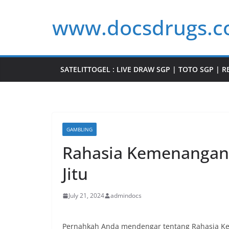
Skip
www.docsdrugs.
to
content
SATELITTOGEL : LIVE DRAW SGP | TOTO SGP | R
GAMBLING
Rahasia Kemenangan d
Jitu
July 21, 2024
admindocs
Pernahkah Anda mendengar tentang Rahasia Keme