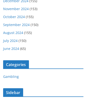
December 2024
(155)
November 2024
(153)
October 2024
(155)
September 2024
(150)
August 2024
(155)
July 2024
(150)
June 2024
(65)
Categories
Gambling
Sidebar