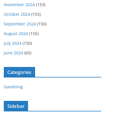
November 2024
(153)
October 2024
(155)
September 2024
(150)
August 2024
(155)
July 2024
(150)
June 2024
(65)
Categories
Gambling
Sidebar