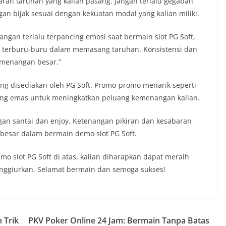
saran taruhan yang kalian pasang. Jangan terlalu gegabah
n bijak sesuai dengan kekuatan modal yang kalian miliki.
gan terlalu terpancing emosi saat bermain slot PG Soft,
lu terburu-buru dalam memasang taruhan. Konsistensi dan
emenangan besar.”
ang disediakan oleh PG Soft. Promo-promo menarik seperti
ang emas untuk meningkatkan peluang kemenangan kalian.
gan santai dan enjoy. Ketenangan pikiran dan kesabaran
esar dalam bermain demo slot PG Soft.
 slot PG Soft di atas, kalian diharapkan dapat meraih
nggiurkan. Selamat bermain dan semoga sukses!
 Trik
PKV Poker Online 24 Jam: Bermain Tanpa Batas