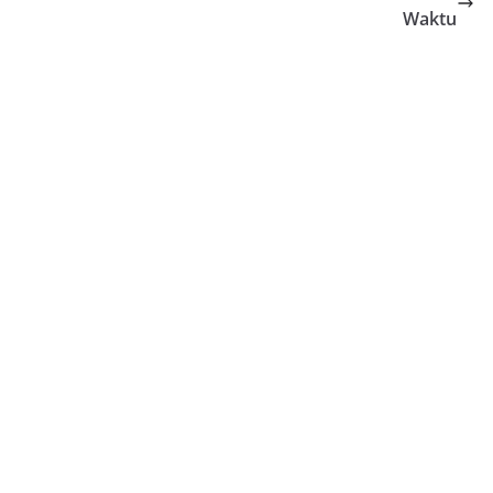
Waktu