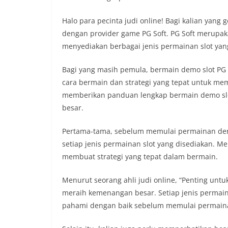
Halo para pecinta judi online! Bagi kalian yang 
dengan provider game PG Soft. PG Soft merupak
menyediakan berbagai jenis permainan slot ya
Bagi yang masih pemula, bermain demo slot PG
cara bermain dan strategi yang tepat untuk mem
memberikan panduan lengkap bermain demo slot
besar.
Pertama-tama, sebelum memulai permainan demo
setiap jenis permainan slot yang disediakan. 
membuat strategi yang tepat dalam bermain.
Menurut seorang ahli judi online, “Penting un
meraih kemenangan besar. Setiap jenis permaina
pahami dengan baik sebelum memulai permain