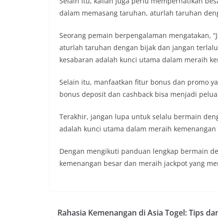
Selain itu, kalian juga perlu memperhatikan be
dalam memasang taruhan, aturlah taruhan denga
Seorang pemain berpengalaman mengatakan, “Jan
aturlah taruhan dengan bijak dan jangan terla
kesabaran adalah kunci utama dalam meraih k
Selain itu, manfaatkan fitur bonus dan promo y
bonus deposit dan cashback bisa menjadi pelu
Terakhir, jangan lupa untuk selalu bermain den
adalah kunci utama dalam meraih kemenangan b
Dengan mengikuti panduan lengkap bermain demo
kemenangan besar dan meraih jackpot yang me
Rahasia Kemenangan di Asia Togel: Tips dan