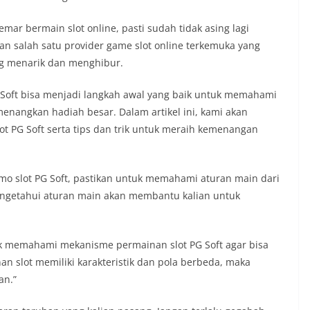
gemar bermain slot online, pasti sudah tidak asing lagi
an salah satu provider game slot online terkemuka yang
ng menarik dan menghibur.
 Soft bisa menjadi langkah awal yang baik untuk memahami
enangkan hadiah besar. Dalam artikel ini, kami akan
 PG Soft serta tips dan trik untuk meraih kemenangan
 slot PG Soft, pastikan untuk memahami aturan main dari
Mengetahui aturan main akan membantu kalian untuk
tuk memahami mekanisme permainan slot PG Soft agar bisa
n slot memiliki karakteristik dan pola berbeda, maka
an.”