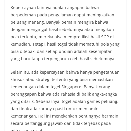
Kepercayaan lainnya adalah angapan bahwa
berpedoman pada pengalaman dapat meningkatkan
peluang menang. Banyak pemain mengira bahwa
dengan mengingat hasil sebelumnya atau mengikuti
pola tertentu, mereka bisa memprediksi hasil SGP di
kemudian. Tetapi, hasil togel tidak mematuhi pola yang
bisa ditebak, dan setiap undian adalah kesempatan
yang baru tanpa terpengaruh oleh hasil sebelumnya.
Selain itu, ada kepercayaan bahwa hanya pengetahuan
khusus atau strategi tertentu yang bisa memastikan
kemenangan dalam togel Singapore. Banyak orang
beranggapan bahwa ada rahasia di balik angka-angka
yang ditarik. Sebenarnya, togel adalah games peluang,
dan tidak ada caranya pasti untuk menjamin
kemenangan. Hal ini menekankan pentingnya bermain
secara bertanggung jawab dan tidak terjebak pada
mitos yang salah.