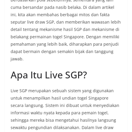
cuma bersandar pada nasib belaka. Di dalam artikel
ini, kita akan membahas berbagai mitos dan fakta
seputar live draw SGP, dan memberikan wawasan lebih
detail tentang mekanisme hasil SGP dan mekanisme di
belakang permainan togel Singapore. Dengan memiliki
pemahaman yang lebih baik, diharapkan para penjudi
dapat bermain dengan semakin bijak dan tanggung
jawab.
Apa Itu Live SGP?
Live SGP merupakan sebuah sistem yang digunakan
untuk menampilkan hasil undian togel Singapore
secara langsung. Sistem ini dibuat untuk menyediakan
informasi waktu nyata kepada para pemain togel,
sehingga mereka bisa mengetahui hasilnya langsung
sewaktu pengundian dilaksanakan. Dalam live draw