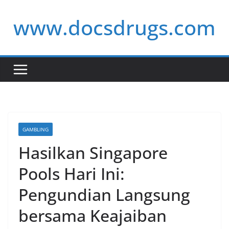
Skip
www.docsdrugs.com
to
content
GAMBLING
Hasilkan Singapore
Pools Hari Ini:
Pengundian Langsung
bersama Keajaiban