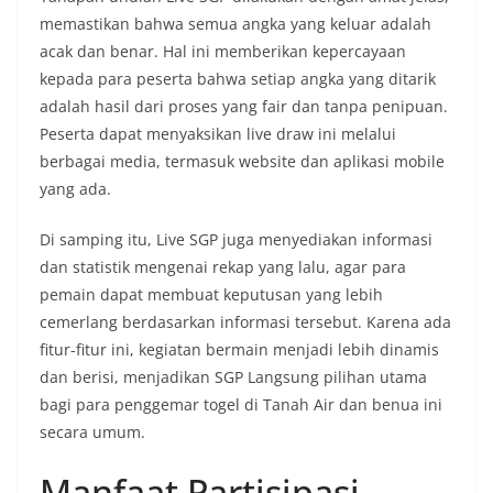
memastikan bahwa semua angka yang keluar adalah
acak dan benar. Hal ini memberikan kepercayaan
kepada para peserta bahwa setiap angka yang ditarik
adalah hasil dari proses yang fair dan tanpa penipuan.
Peserta dapat menyaksikan live draw ini melalui
berbagai media, termasuk website dan aplikasi mobile
yang ada.
Di samping itu, Live SGP juga menyediakan informasi
dan statistik mengenai rekap yang lalu, agar para
pemain dapat membuat keputusan yang lebih
cemerlang berdasarkan informasi tersebut. Karena ada
fitur-fitur ini, kegiatan bermain menjadi lebih dinamis
dan berisi, menjadikan SGP Langsung pilihan utama
bagi para penggemar togel di Tanah Air dan benua ini
secara umum.
Manfaat Partisipasi