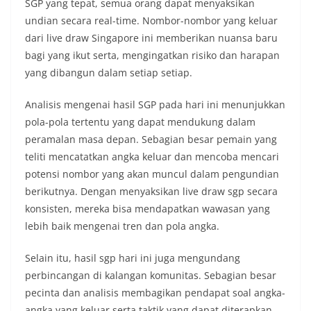
SGP yang tepat, semua orang dapat menyaksikan
undian secara real-time. Nombor-nombor yang keluar
dari live draw Singapore ini memberikan nuansa baru
bagi yang ikut serta, mengingatkan risiko dan harapan
yang dibangun dalam setiap setiap.
Analisis mengenai hasil SGP pada hari ini menunjukkan
pola-pola tertentu yang dapat mendukung dalam
peramalan masa depan. Sebagian besar pemain yang
teliti mencatatkan angka keluar dan mencoba mencari
potensi nombor yang akan muncul dalam pengundian
berikutnya. Dengan menyaksikan live draw sgp secara
konsisten, mereka bisa mendapatkan wawasan yang
lebih baik mengenai tren dan pola angka.
Selain itu, hasil sgp hari ini juga mengundang
perbincangan di kalangan komunitas. Sebagian besar
pecinta dan analisis membagikan pendapat soal angka-
angka yang keluar serta taktik yang dapat diterapkan