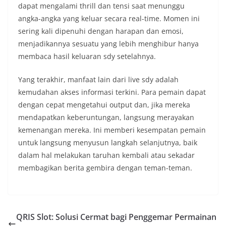
dapat mengalami thrill dan tensi saat menunggu
angka-angka yang keluar secara real-time. Momen ini
sering kali dipenuhi dengan harapan dan emosi,
menjadikannya sesuatu yang lebih menghibur hanya
membaca hasil keluaran sdy setelahnya.
Yang terakhir, manfaat lain dari live sdy adalah
kemudahan akses informasi terkini. Para pemain dapat
dengan cepat mengetahui output dan, jika mereka
mendapatkan keberuntungan, langsung merayakan
kemenangan mereka. Ini memberi kesempatan pemain
untuk langsung menyusun langkah selanjutnya, baik
dalam hal melakukan taruhan kembali atau sekadar
membagikan berita gembira dengan teman-teman.
QRIS Slot: Solusi Cermat bagi Penggemar Permainan