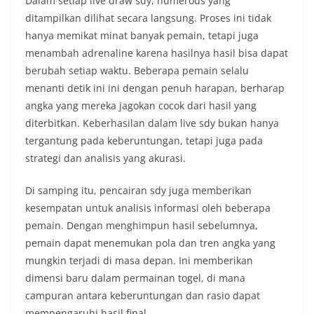
Dalam setiap live draw sdy, numerous yang
ditampilkan dilihat secara langsung. Proses ini tidak
hanya memikat minat banyak pemain, tetapi juga
menambah adrenaline karena hasilnya hasil bisa dapat
berubah setiap waktu. Beberapa pemain selalu
menanti detik ini ini dengan penuh harapan, berharap
angka yang mereka jagokan cocok dari hasil yang
diterbitkan. Keberhasilan dalam live sdy bukan hanya
tergantung pada keberuntungan, tetapi juga pada
strategi dan analisis yang akurasi.
Di samping itu, pencairan sdy juga memberikan
kesempatan untuk analisis informasi oleh beberapa
pemain. Dengan menghimpun hasil sebelumnya,
pemain dapat menemukan pola dan tren angka yang
mungkin terjadi di masa depan. Ini memberikan
dimensi baru dalam permainan togel, di mana
campuran antara keberuntungan dan rasio dapat
mempengaruhi hasil final.