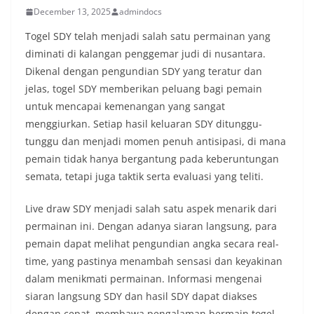
December 13, 2025
admindocs
Togel SDY telah menjadi salah satu permainan yang
diminati di kalangan penggemar judi di nusantara.
Dikenal dengan pengundian SDY yang teratur dan
jelas, togel SDY memberikan peluang bagi pemain
untuk mencapai kemenangan yang sangat
menggiurkan. Setiap hasil keluaran SDY ditunggu-
tunggu dan menjadi momen penuh antisipasi, di mana
pemain tidak hanya bergantung pada keberuntungan
semata, tetapi juga taktik serta evaluasi yang teliti.
Live draw SDY menjadi salah satu aspek menarik dari
permainan ini. Dengan adanya siaran langsung, para
pemain dapat melihat pengundian angka secara real-
time, yang pastinya menambah sensasi dan keyakinan
dalam menikmati permainan. Informasi mengenai
siaran langsung SDY dan hasil SDY dapat diakses
dengan cepat, membawa pengalaman bermain togel