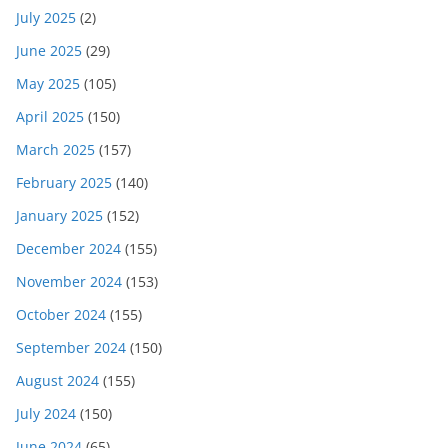
July 2025
(2)
June 2025
(29)
May 2025
(105)
April 2025
(150)
March 2025
(157)
February 2025
(140)
January 2025
(152)
December 2024
(155)
November 2024
(153)
October 2024
(155)
September 2024
(150)
August 2024
(155)
July 2024
(150)
June 2024
(65)