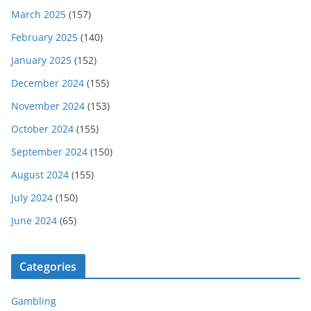
March 2025
(157)
February 2025
(140)
January 2025
(152)
December 2024
(155)
November 2024
(153)
October 2024
(155)
September 2024
(150)
August 2024
(155)
July 2024
(150)
June 2024
(65)
Categories
Gambling