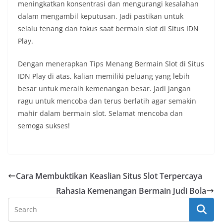
meningkatkan konsentrasi dan mengurangi kesalahan
dalam mengambil keputusan. Jadi pastikan untuk
selalu tenang dan fokus saat bermain slot di Situs IDN
Play.
Dengan menerapkan Tips Menang Bermain Slot di Situs
IDN Play di atas, kalian memiliki peluang yang lebih
besar untuk meraih kemenangan besar. Jadi jangan
ragu untuk mencoba dan terus berlatih agar semakin
mahir dalam bermain slot. Selamat mencoba dan
semoga sukses!
Cara Membuktikan Keaslian Situs Slot Terpercaya
Rahasia Kemenangan Bermain Judi Bola