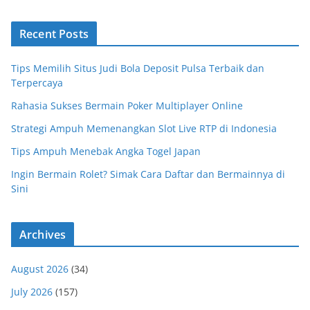
Recent Posts
Tips Memilih Situs Judi Bola Deposit Pulsa Terbaik dan
Terpercaya
Rahasia Sukses Bermain Poker Multiplayer Online
Strategi Ampuh Memenangkan Slot Live RTP di Indonesia
Tips Ampuh Menebak Angka Togel Japan
Ingin Bermain Rolet? Simak Cara Daftar dan Bermainnya di
Sini
Archives
August 2026
(34)
July 2026
(157)