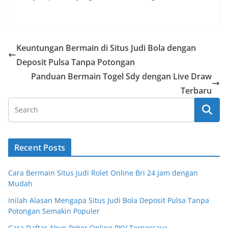
Keuntungan Bermain di Situs Judi Bola dengan
Deposit Pulsa Tanpa Potongan
Panduan Bermain Togel Sdy dengan Live Draw
Terbaru
Recent Posts
Cara Bermain Situs Judi Rolet Online Bri 24 Jam dengan
Mudah
Inilah Alasan Mengapa Situs Judi Bola Deposit Pulsa Tanpa
Potongan Semakin Populer
Cara Daftar Akun Poker Online PKV Terpercaya