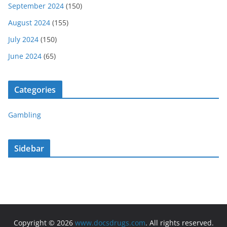
September 2024
(150)
August 2024
(155)
July 2024
(150)
June 2024
(65)
Categories
Gambling
Sidebar
Copyright © 2026
www.docsdrugs.com
. All rights reserved.