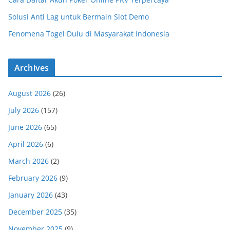
Solusi Anti Lag untuk Bermain Slot Demo
Fenomena Togel Dulu di Masyarakat Indonesia
Archives
August 2026
(26)
July 2026
(157)
June 2026
(65)
April 2026
(6)
March 2026
(2)
February 2026
(9)
January 2026
(43)
December 2025
(35)
November 2025
(9)