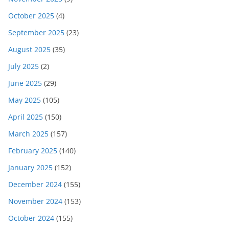
October 2025
(4)
September 2025
(23)
August 2025
(35)
July 2025
(2)
June 2025
(29)
May 2025
(105)
April 2025
(150)
March 2025
(157)
February 2025
(140)
January 2025
(152)
December 2024
(155)
November 2024
(153)
October 2024
(155)