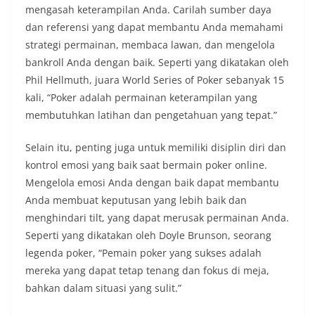
mengasah keterampilan Anda. Carilah sumber daya
dan referensi yang dapat membantu Anda memahami
strategi permainan, membaca lawan, dan mengelola
bankroll Anda dengan baik. Seperti yang dikatakan oleh
Phil Hellmuth, juara World Series of Poker sebanyak 15
kali, “Poker adalah permainan keterampilan yang
membutuhkan latihan dan pengetahuan yang tepat.”
Selain itu, penting juga untuk memiliki disiplin diri dan
kontrol emosi yang baik saat bermain poker online.
Mengelola emosi Anda dengan baik dapat membantu
Anda membuat keputusan yang lebih baik dan
menghindari tilt, yang dapat merusak permainan Anda.
Seperti yang dikatakan oleh Doyle Brunson, seorang
legenda poker, “Pemain poker yang sukses adalah
mereka yang dapat tetap tenang dan fokus di meja,
bahkan dalam situasi yang sulit.”