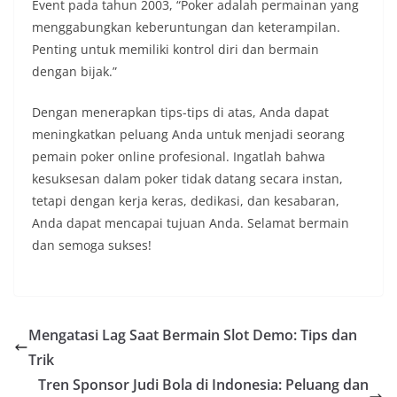
Event pada tahun 2003, “Poker adalah permainan yang
menggabungkan keberuntungan dan keterampilan.
Penting untuk memiliki kontrol diri dan bermain
dengan bijak.”
Dengan menerapkan tips-tips di atas, Anda dapat
meningkatkan peluang Anda untuk menjadi seorang
pemain poker online profesional. Ingatlah bahwa
kesuksesan dalam poker tidak datang secara instan,
tetapi dengan kerja keras, dedikasi, dan kesabaran,
Anda dapat mencapai tujuan Anda. Selamat bermain
dan semoga sukses!
Mengatasi Lag Saat Bermain Slot Demo: Tips dan
Trik
Tren Sponsor Judi Bola di Indonesia: Peluang dan