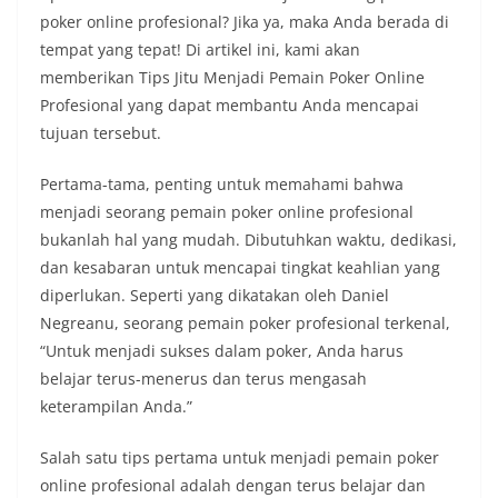
poker online profesional? Jika ya, maka Anda berada di
tempat yang tepat! Di artikel ini, kami akan
memberikan Tips Jitu Menjadi Pemain Poker Online
Profesional yang dapat membantu Anda mencapai
tujuan tersebut.
Pertama-tama, penting untuk memahami bahwa
menjadi seorang pemain poker online profesional
bukanlah hal yang mudah. Dibutuhkan waktu, dedikasi,
dan kesabaran untuk mencapai tingkat keahlian yang
diperlukan. Seperti yang dikatakan oleh Daniel
Negreanu, seorang pemain poker profesional terkenal,
“Untuk menjadi sukses dalam poker, Anda harus
belajar terus-menerus dan terus mengasah
keterampilan Anda.”
Salah satu tips pertama untuk menjadi pemain poker
online profesional adalah dengan terus belajar dan