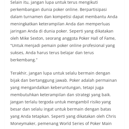
Selain itu, jangan lupa untuk terus mengikuti
perkembangan dunia poker online. Berpartisipasi
dalam turnamen dan kompetisi dapat membantu Anda
meningkatkan keterampilan Anda dan memperluas
jaringan Anda di dunia poker. Seperti yang dikatakan
oleh Mike Sexton, seorang anggota Poker Hall of Fame,
“Untuk menjadi pemain poker online profesional yang
sukses, Anda harus terus belajar dan terus
berkembang.”
Terakhir, jangan lupa untuk selalu bermain dengan
bijak dan bertanggung jawab. Poker adalah permainan
yang mengandalkan keberuntungan, tetapi juga
membutuhkan keterampilan dan strategi yang baik.
Jangan terlalu tergoda untuk mengambil risiko yang
besar dan selalu ingat untuk bermain dengan batas
yang Anda tetapkan. Seperti yang dikatakan oleh Chris
Moneymaker, pemenang World Series of Poker Main