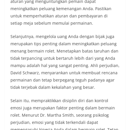
aturan yang menguntungkan pemain dapat
meningkatkan peluang kemenangan Anda. Pastikan
untuk memperhatikan aturan dan pembayaran di
setiap meja sebelum memulai permainan.
Selanjutnya, mengelola uang Anda dengan bijak juga
merupakan tips penting dalam meningkatkan peluang
menang bermain rolet. Menetapkan batas taruhan dan
tidak terpancing untuk bertaruh lebih dari yang Anda
mampu adalah hal yang sangat penting. Ahli perjudian,
David Schwarz, menyarankan untuk membuat rencana
permainan dan tetap berpegang teguh padanya agar
tidak terjebak dalam kekalahan yang besar.
Selain itu, mempraktikkan disiplin diri dan kontrol
emosi juga merupakan faktor penting dalam bermain
rolet. Menurut Dr. Martha Smith, seorang psikolog
perjudian, emosi yang tidak terkendali dapat
memengaruhi kinerja Anda dalam bermain rolet. Tetap