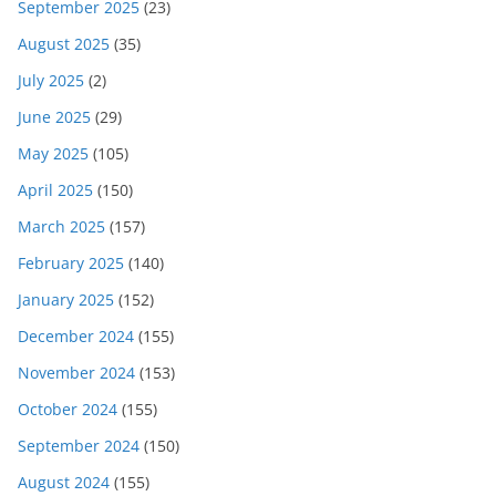
September 2025
(23)
August 2025
(35)
July 2025
(2)
June 2025
(29)
May 2025
(105)
April 2025
(150)
March 2025
(157)
February 2025
(140)
January 2025
(152)
December 2024
(155)
November 2024
(153)
October 2024
(155)
September 2024
(150)
August 2024
(155)