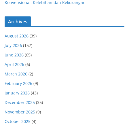
Konvensional: Kelebihan dan Kekurangan
Archives
August 2026
(39)
July 2026
(157)
June 2026
(65)
April 2026
(6)
March 2026
(2)
February 2026
(9)
January 2026
(43)
December 2025
(35)
November 2025
(9)
October 2025
(4)