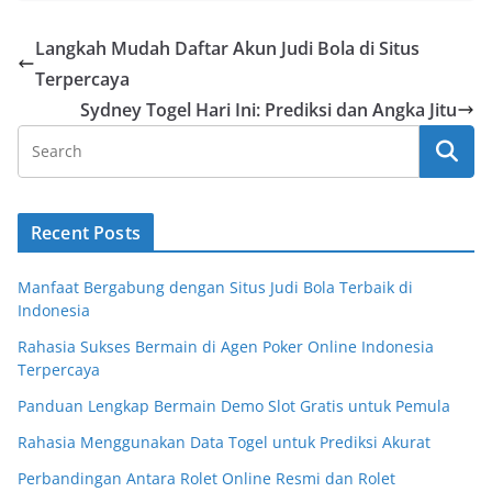
Langkah Mudah Daftar Akun Judi Bola di Situs
Terpercaya
Sydney Togel Hari Ini: Prediksi dan Angka Jitu
Recent Posts
Manfaat Bergabung dengan Situs Judi Bola Terbaik di
Indonesia
Rahasia Sukses Bermain di Agen Poker Online Indonesia
Terpercaya
Panduan Lengkap Bermain Demo Slot Gratis untuk Pemula
Rahasia Menggunakan Data Togel untuk Prediksi Akurat
Perbandingan Antara Rolet Online Resmi dan Rolet