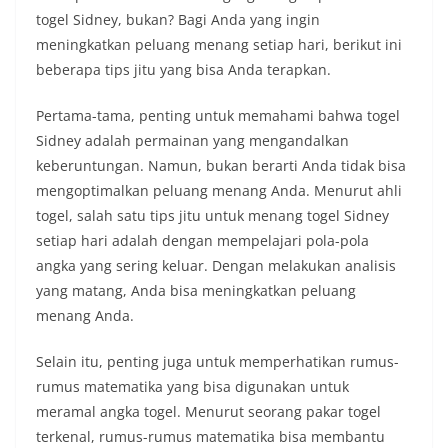
togel Sidney, bukan? Bagi Anda yang ingin
meningkatkan peluang menang setiap hari, berikut ini
beberapa tips jitu yang bisa Anda terapkan.
Pertama-tama, penting untuk memahami bahwa togel
Sidney adalah permainan yang mengandalkan
keberuntungan. Namun, bukan berarti Anda tidak bisa
mengoptimalkan peluang menang Anda. Menurut ahli
togel, salah satu tips jitu untuk menang togel Sidney
setiap hari adalah dengan mempelajari pola-pola
angka yang sering keluar. Dengan melakukan analisis
yang matang, Anda bisa meningkatkan peluang
menang Anda.
Selain itu, penting juga untuk memperhatikan rumus-
rumus matematika yang bisa digunakan untuk
meramal angka togel. Menurut seorang pakar togel
terkenal, rumus-rumus matematika bisa membantu