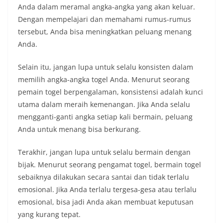
Anda dalam meramal angka-angka yang akan keluar.
Dengan mempelajari dan memahami rumus-rumus
tersebut, Anda bisa meningkatkan peluang menang
Anda.
Selain itu, jangan lupa untuk selalu konsisten dalam
memilih angka-angka togel Anda. Menurut seorang
pemain togel berpengalaman, konsistensi adalah kunci
utama dalam meraih kemenangan. Jika Anda selalu
mengganti-ganti angka setiap kali bermain, peluang
Anda untuk menang bisa berkurang.
Terakhir, jangan lupa untuk selalu bermain dengan
bijak. Menurut seorang pengamat togel, bermain togel
sebaiknya dilakukan secara santai dan tidak terlalu
emosional. Jika Anda terlalu tergesa-gesa atau terlalu
emosional, bisa jadi Anda akan membuat keputusan
yang kurang tepat.