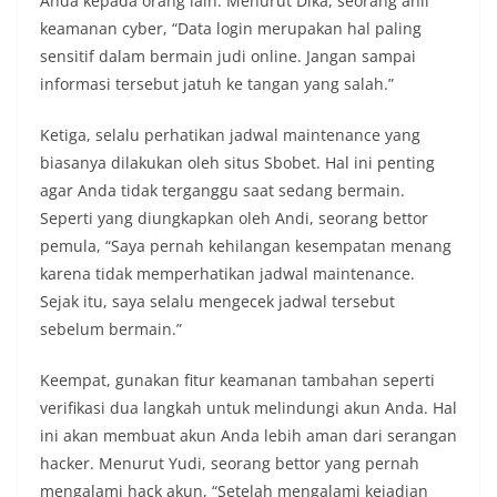
Anda kepada orang lain. Menurut Dika, seorang ahli
keamanan cyber, “Data login merupakan hal paling
sensitif dalam bermain judi online. Jangan sampai
informasi tersebut jatuh ke tangan yang salah.”
Ketiga, selalu perhatikan jadwal maintenance yang
biasanya dilakukan oleh situs Sbobet. Hal ini penting
agar Anda tidak terganggu saat sedang bermain.
Seperti yang diungkapkan oleh Andi, seorang bettor
pemula, “Saya pernah kehilangan kesempatan menang
karena tidak memperhatikan jadwal maintenance.
Sejak itu, saya selalu mengecek jadwal tersebut
sebelum bermain.”
Keempat, gunakan fitur keamanan tambahan seperti
verifikasi dua langkah untuk melindungi akun Anda. Hal
ini akan membuat akun Anda lebih aman dari serangan
hacker. Menurut Yudi, seorang bettor yang pernah
mengalami hack akun, “Setelah mengalami kejadian