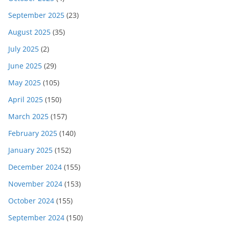
September 2025
(23)
August 2025
(35)
July 2025
(2)
June 2025
(29)
May 2025
(105)
April 2025
(150)
March 2025
(157)
February 2025
(140)
January 2025
(152)
December 2024
(155)
November 2024
(153)
October 2024
(155)
September 2024
(150)