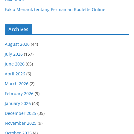
Fakta Menarik tentang Permainan Roulette Online
Archives
August 2026
(44)
July 2026
(157)
June 2026
(65)
April 2026
(6)
March 2026
(2)
February 2026
(9)
January 2026
(43)
December 2025
(35)
November 2025
(9)
October 2025
(4)