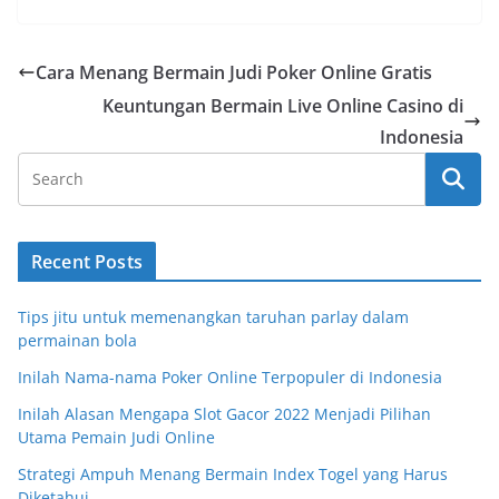
Cara Menang Bermain Judi Poker Online Gratis
Keuntungan Bermain Live Online Casino di
Indonesia
Recent Posts
Tips jitu untuk memenangkan taruhan parlay dalam
permainan bola
Inilah Nama-nama Poker Online Terpopuler di Indonesia
Inilah Alasan Mengapa Slot Gacor 2022 Menjadi Pilihan
Utama Pemain Judi Online
Strategi Ampuh Menang Bermain Index Togel yang Harus
Diketahui