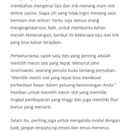
membahas mengenai tips dan trik menang main slot
online casino. Siapa sih yang tidak ingin menang saat
bermain slot online? Tentu saja semua orang
menginginkannya. Nah, untuk membantu kalian
meraih kemenangan, berikut ini beberapa tips dan trik
yang bisa kalian terapkan.
Pertama-tama, salah satu tips yang penting adalah
memilih mesin slot yang tepat. Menurut John
Grochowski, seorang penulis buku tentang perjudian,
“Memilih mesin slot yang tepat bisa membuat
perbedaan besar dalam peluang kemenangan Anda.”
Pastikan untuk memilih mesin slot yang memiliki
tingkat pembayaran yang tinggi dan juga memiliki fitur
bonus yang menarik.
Selain itu, penting juga untuk mengelola modal dengan
baik. Jangan terpancing emosi dan terus-menerus