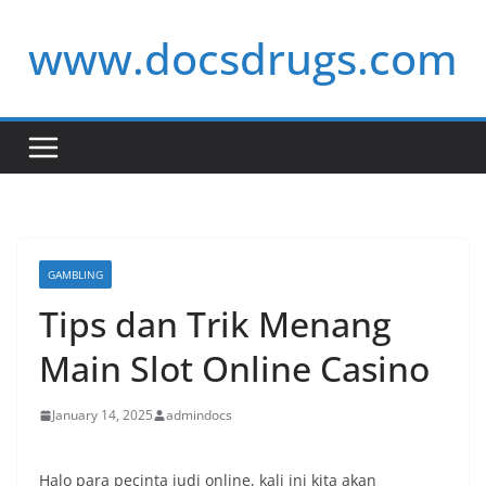
Skip
www.docsdrugs.com
to
content
GAMBLING
Tips dan Trik Menang
Main Slot Online Casino
January 14, 2025
admindocs
Halo para pecinta judi online, kali ini kita akan