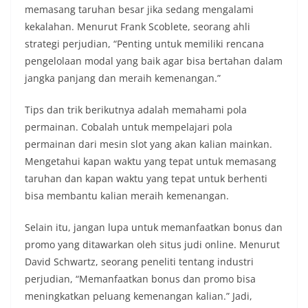
memasang taruhan besar jika sedang mengalami
kekalahan. Menurut Frank Scoblete, seorang ahli
strategi perjudian, “Penting untuk memiliki rencana
pengelolaan modal yang baik agar bisa bertahan dalam
jangka panjang dan meraih kemenangan.”
Tips dan trik berikutnya adalah memahami pola
permainan. Cobalah untuk mempelajari pola
permainan dari mesin slot yang akan kalian mainkan.
Mengetahui kapan waktu yang tepat untuk memasang
taruhan dan kapan waktu yang tepat untuk berhenti
bisa membantu kalian meraih kemenangan.
Selain itu, jangan lupa untuk memanfaatkan bonus dan
promo yang ditawarkan oleh situs judi online. Menurut
David Schwartz, seorang peneliti tentang industri
perjudian, “Memanfaatkan bonus dan promo bisa
meningkatkan peluang kemenangan kalian.” Jadi,