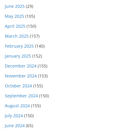
June 2025
(29)
May 2025
(105)
April 2025
(150)
March 2025
(157)
February 2025
(140)
January 2025
(152)
December 2024
(155)
November 2024
(153)
October 2024
(155)
September 2024
(150)
August 2024
(155)
July 2024
(150)
June 2024
(65)