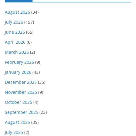
August 2026
(34)
July 2026
(157)
June 2026
(65)
April 2026
(6)
March 2026
(2)
February 2026
(9)
January 2026
(43)
December 2025
(35)
November 2025
(9)
October 2025
(4)
September 2025
(23)
August 2025
(35)
July 2025
(2)