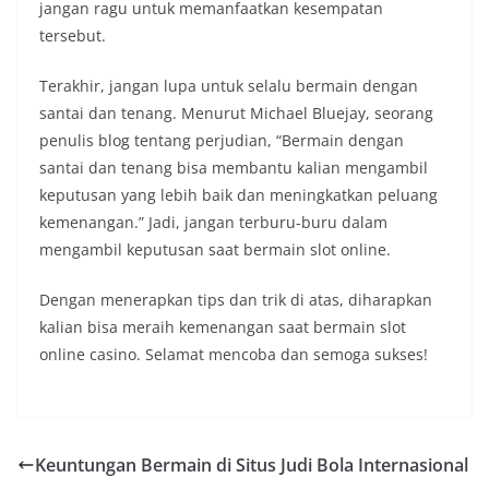
jangan ragu untuk memanfaatkan kesempatan
tersebut.
Terakhir, jangan lupa untuk selalu bermain dengan
santai dan tenang. Menurut Michael Bluejay, seorang
penulis blog tentang perjudian, “Bermain dengan
santai dan tenang bisa membantu kalian mengambil
keputusan yang lebih baik dan meningkatkan peluang
kemenangan.” Jadi, jangan terburu-buru dalam
mengambil keputusan saat bermain slot online.
Dengan menerapkan tips dan trik di atas, diharapkan
kalian bisa meraih kemenangan saat bermain slot
online casino. Selamat mencoba dan semoga sukses!
Keuntungan Bermain di Situs Judi Bola Internasional