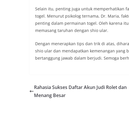
Selain itu, penting juga untuk memperhatikan 
togel. Menurut psikolog ternama, Dr. Maria, fa
penting dalam permainan togel. Oleh karena itu
memasang taruhan dengan shio ular.
Dengan menerapkan tips dan trik di atas, dih
shio ular dan mendapatkan kemenangan yang bes
bertanggung jawab dalam berjudi. Semoga berha
Rahasia Sukses Daftar Akun Judi Rolet dan
Menang Besar