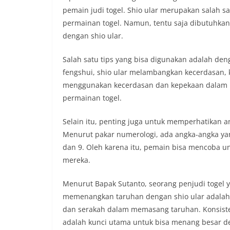
pemain judi togel. Shio ular merupakan salah 
permainan togel. Namun, tentu saja dibutuhkan
dengan shio ular.
Salah satu tips yang bisa digunakan adalah den
fengshui, shio ular melambangkan kecerdasan, 
menggunakan kecerdasan dan kepekaan dalam m
permainan togel.
Selain itu, penting juga untuk memperhatikan 
Menurut pakar numerologi, ada angka-angka yang
dan 9. Oleh karena itu, pemain bisa mencoba 
mereka.
Menurut Bapak Sutanto, seorang penjudi togel
memenangkan taruhan dengan shio ular adalah k
dan serakah dalam memasang taruhan. Konsiste
adalah kunci utama untuk bisa menang besar den