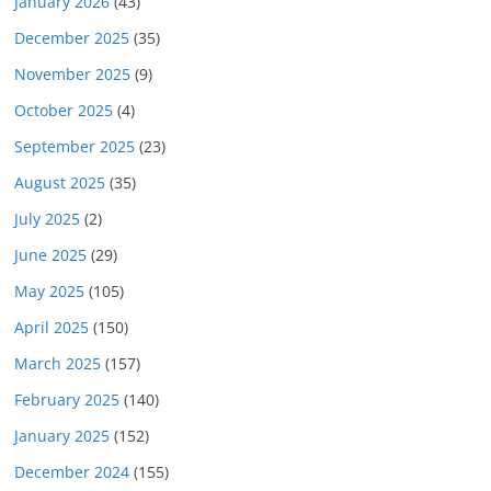
January 2026
(43)
December 2025
(35)
November 2025
(9)
October 2025
(4)
September 2025
(23)
August 2025
(35)
July 2025
(2)
June 2025
(29)
May 2025
(105)
April 2025
(150)
March 2025
(157)
February 2025
(140)
January 2025
(152)
December 2024
(155)