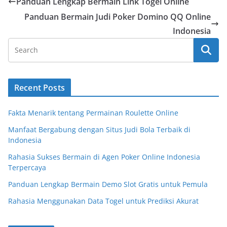
Panduan Lengkap Bermain Link Togel Online
Panduan Bermain Judi Poker Domino QQ Online
Indonesia
Recent Posts
Fakta Menarik tentang Permainan Roulette Online
Manfaat Bergabung dengan Situs Judi Bola Terbaik di
Indonesia
Rahasia Sukses Bermain di Agen Poker Online Indonesia
Terpercaya
Panduan Lengkap Bermain Demo Slot Gratis untuk Pemula
Rahasia Menggunakan Data Togel untuk Prediksi Akurat