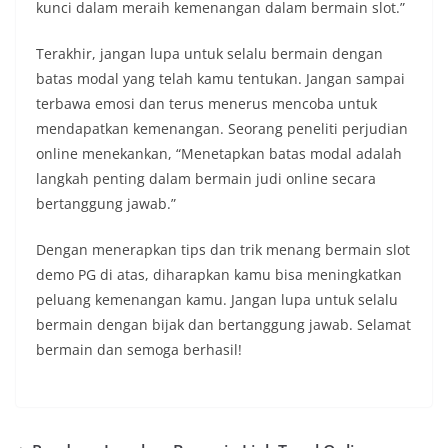
kunci dalam meraih kemenangan dalam bermain slot.”
Terakhir, jangan lupa untuk selalu bermain dengan
batas modal yang telah kamu tentukan. Jangan sampai
terbawa emosi dan terus menerus mencoba untuk
mendapatkan kemenangan. Seorang peneliti perjudian
online menekankan, “Menetapkan batas modal adalah
langkah penting dalam bermain judi online secara
bertanggung jawab.”
Dengan menerapkan tips dan trik menang bermain slot
demo PG di atas, diharapkan kamu bisa meningkatkan
peluang kemenangan kamu. Jangan lupa untuk selalu
bermain dengan bijak dan bertanggung jawab. Selamat
bermain dan semoga berhasil!