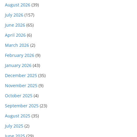
August 2026
(39)
July 2026
(157)
June 2026
(65)
April 2026
(6)
March 2026
(2)
February 2026
(9)
January 2026
(43)
December 2025
(35)
November 2025
(9)
October 2025
(4)
September 2025
(23)
August 2025
(35)
July 2025
(2)
June 2025
(29)