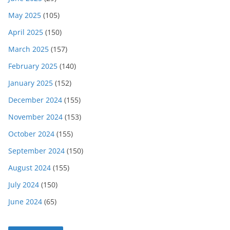
May 2025
(105)
April 2025
(150)
March 2025
(157)
February 2025
(140)
January 2025
(152)
December 2024
(155)
November 2024
(153)
October 2024
(155)
September 2024
(150)
August 2024
(155)
July 2024
(150)
June 2024
(65)