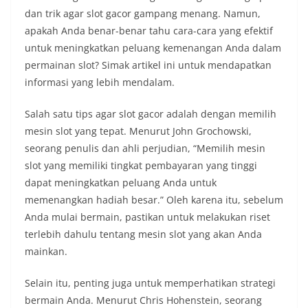
dan trik agar slot gacor gampang menang. Namun,
apakah Anda benar-benar tahu cara-cara yang efektif
untuk meningkatkan peluang kemenangan Anda dalam
permainan slot? Simak artikel ini untuk mendapatkan
informasi yang lebih mendalam.
Salah satu tips agar slot gacor adalah dengan memilih
mesin slot yang tepat. Menurut John Grochowski,
seorang penulis dan ahli perjudian, “Memilih mesin
slot yang memiliki tingkat pembayaran yang tinggi
dapat meningkatkan peluang Anda untuk
memenangkan hadiah besar.” Oleh karena itu, sebelum
Anda mulai bermain, pastikan untuk melakukan riset
terlebih dahulu tentang mesin slot yang akan Anda
mainkan.
Selain itu, penting juga untuk memperhatikan strategi
bermain Anda. Menurut Chris Hohenstein, seorang