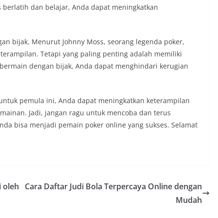
s berlatih dan belajar, Anda dapat meningkatkan
.
gan bijak. Menurut Johnny Moss, seorang legenda poker,
erampilan. Tetapi yang paling penting adalah memiliki
n bermain dengan bijak, Anda dapat menghindari kerugian
untuk pemula ini, Anda dapat meningkatkan keterampilan
ainan. Jadi, jangan ragu untuk mencoba dan terus
 Anda bisa menjadi pemain poker online yang sukses. Selamat
 oleh
Cara Daftar Judi Bola Terpercaya Online dengan
Mudah