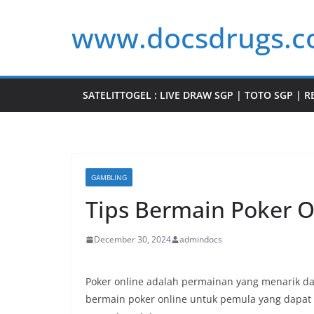
Skip
www.docsdrugs.
to
content
SATELITTOGEL : LIVE DRAW SGP | TOTO SGP | R
GAMBLING
Tips Bermain Poker 
December 30, 2024
admindocs
Poker online adalah permainan yang menarik da
bermain poker online untuk pemula yang dapa