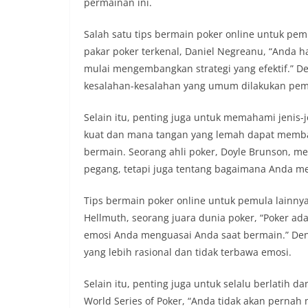
permainan ini.
Salah satu tips bermain poker online untuk p
pakar poker terkenal, Daniel Negreanu, “Anda
mulai mengembangkan strategi yang efektif.” 
kesalahan-kesalahan yang umum dilakukan pem
Selain itu, penting juga untuk memahami jenis
kuat dan mana tangan yang lemah dapat memba
bermain. Seorang ahli poker, Doyle Brunson, m
pegang, tetapi juga tentang bagaimana Anda m
Tips bermain poker online untuk pemula lainny
Hellmuth, seorang juara dunia poker, “Poker ad
emosi Anda menguasai Anda saat bermain.” D
yang lebih rasional dan tidak terbawa emosi.
Selain itu, penting juga untuk selalu berlatih 
World Series of Poker, “Anda tidak akan pernah 