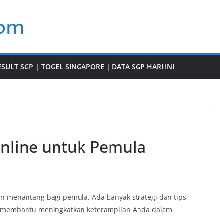
com
ESULT SGP | TOGEL SINGAPORE | DATA SGP HARI INI
Online untuk Pemula
n menantang bagi pemula. Ada banyak strategi dan tips
t membantu meningkatkan keterampilan Anda dalam