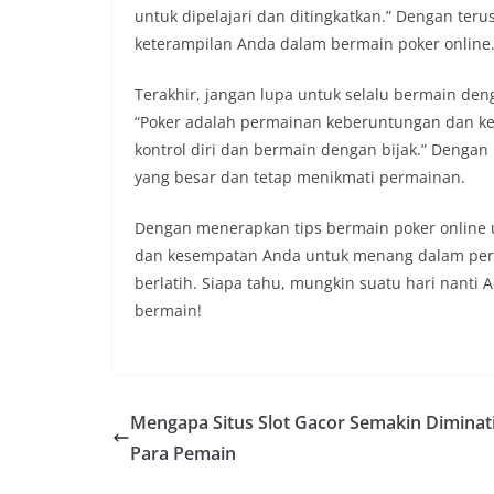
untuk dipelajari dan ditingkatkan.” Dengan teru
keterampilan Anda dalam bermain poker online
Terakhir, jangan lupa untuk selalu bermain den
“Poker adalah permainan keberuntungan dan ket
kontrol diri dan bermain dengan bijak.” Denga
yang besar dan tetap menikmati permainan.
Dengan menerapkan tips bermain poker online 
dan kesempatan Anda untuk menang dalam perm
berlatih. Siapa tahu, mungkin suatu hari nanti
bermain!
Mengapa Situs Slot Gacor Semakin Diminati
Para Pemain