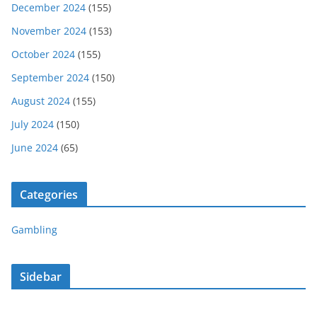
December 2024
(155)
November 2024
(153)
October 2024
(155)
September 2024
(150)
August 2024
(155)
July 2024
(150)
June 2024
(65)
Categories
Gambling
Sidebar