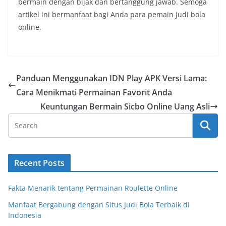
bermain dengan bijak dan bertanggung jawab. Semoga
artikel ini bermanfaat bagi Anda para pemain judi bola
online.
Panduan Menggunakan IDN Play APK Versi Lama:
Cara Menikmati Permainan Favorit Anda
Keuntungan Bermain Sicbo Online Uang Asli
Recent Posts
Fakta Menarik tentang Permainan Roulette Online
Manfaat Bergabung dengan Situs Judi Bola Terbaik di
Indonesia