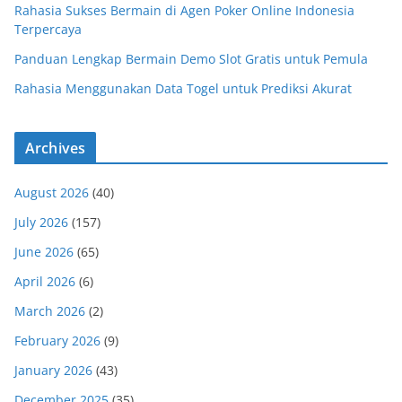
Rahasia Sukses Bermain di Agen Poker Online Indonesia
Terpercaya
Panduan Lengkap Bermain Demo Slot Gratis untuk Pemula
Rahasia Menggunakan Data Togel untuk Prediksi Akurat
Archives
August 2026
(40)
July 2026
(157)
June 2026
(65)
April 2026
(6)
March 2026
(2)
February 2026
(9)
January 2026
(43)
December 2025
(35)