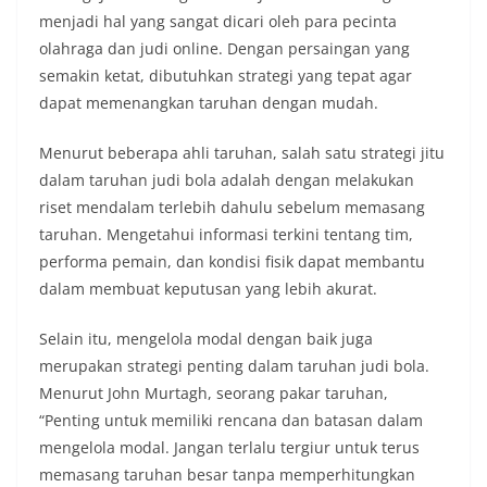
menjadi hal yang sangat dicari oleh para pecinta
olahraga dan judi online. Dengan persaingan yang
semakin ketat, dibutuhkan strategi yang tepat agar
dapat memenangkan taruhan dengan mudah.
Menurut beberapa ahli taruhan, salah satu strategi jitu
dalam taruhan judi bola adalah dengan melakukan
riset mendalam terlebih dahulu sebelum memasang
taruhan. Mengetahui informasi terkini tentang tim,
performa pemain, dan kondisi fisik dapat membantu
dalam membuat keputusan yang lebih akurat.
Selain itu, mengelola modal dengan baik juga
merupakan strategi penting dalam taruhan judi bola.
Menurut John Murtagh, seorang pakar taruhan,
“Penting untuk memiliki rencana dan batasan dalam
mengelola modal. Jangan terlalu tergiur untuk terus
memasang taruhan besar tanpa memperhitungkan