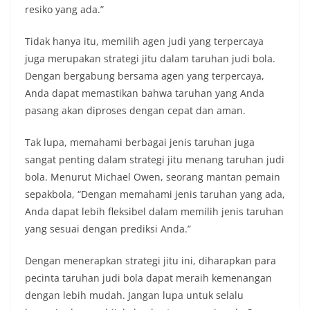
resiko yang ada.”
Tidak hanya itu, memilih agen judi yang terpercaya
juga merupakan strategi jitu dalam taruhan judi bola.
Dengan bergabung bersama agen yang terpercaya,
Anda dapat memastikan bahwa taruhan yang Anda
pasang akan diproses dengan cepat dan aman.
Tak lupa, memahami berbagai jenis taruhan juga
sangat penting dalam strategi jitu menang taruhan judi
bola. Menurut Michael Owen, seorang mantan pemain
sepakbola, “Dengan memahami jenis taruhan yang ada,
Anda dapat lebih fleksibel dalam memilih jenis taruhan
yang sesuai dengan prediksi Anda.”
Dengan menerapkan strategi jitu ini, diharapkan para
pecinta taruhan judi bola dapat meraih kemenangan
dengan lebih mudah. Jangan lupa untuk selalu