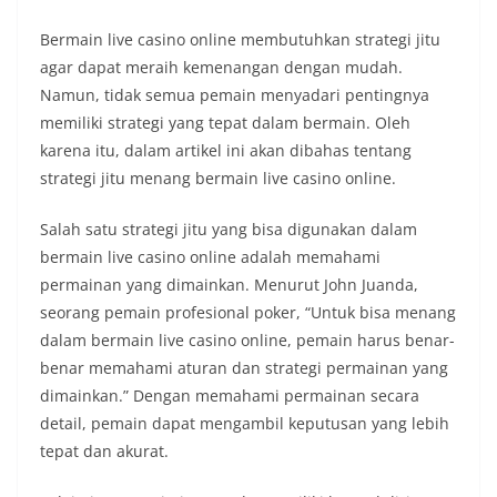
Bermain live casino online membutuhkan strategi jitu
agar dapat meraih kemenangan dengan mudah.
Namun, tidak semua pemain menyadari pentingnya
memiliki strategi yang tepat dalam bermain. Oleh
karena itu, dalam artikel ini akan dibahas tentang
strategi jitu menang bermain live casino online.
Salah satu strategi jitu yang bisa digunakan dalam
bermain live casino online adalah memahami
permainan yang dimainkan. Menurut John Juanda,
seorang pemain profesional poker, “Untuk bisa menang
dalam bermain live casino online, pemain harus benar-
benar memahami aturan dan strategi permainan yang
dimainkan.” Dengan memahami permainan secara
detail, pemain dapat mengambil keputusan yang lebih
tepat dan akurat.