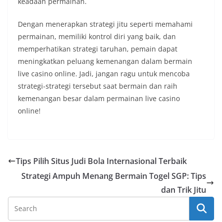
keadaan permainan.
Dengan menerapkan strategi jitu seperti memahami
permainan, memiliki kontrol diri yang baik, dan
memperhatikan strategi taruhan, pemain dapat
meningkatkan peluang kemenangan dalam bermain
live casino online. Jadi, jangan ragu untuk mencoba
strategi-strategi tersebut saat bermain dan raih
kemenangan besar dalam permainan live casino
online!
Tips Pilih Situs Judi Bola Internasional Terbaik
Strategi Ampuh Menang Bermain Togel SGP: Tips
dan Trik Jitu