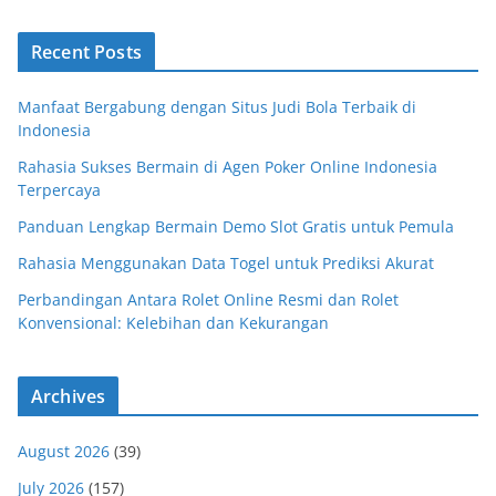
Recent Posts
Manfaat Bergabung dengan Situs Judi Bola Terbaik di
Indonesia
Rahasia Sukses Bermain di Agen Poker Online Indonesia
Terpercaya
Panduan Lengkap Bermain Demo Slot Gratis untuk Pemula
Rahasia Menggunakan Data Togel untuk Prediksi Akurat
Perbandingan Antara Rolet Online Resmi dan Rolet
Konvensional: Kelebihan dan Kekurangan
Archives
August 2026
(39)
July 2026
(157)