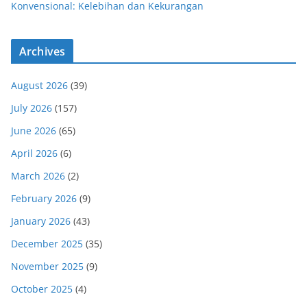
Konvensional: Kelebihan dan Kekurangan
Archives
August 2026
(39)
July 2026
(157)
June 2026
(65)
April 2026
(6)
March 2026
(2)
February 2026
(9)
January 2026
(43)
December 2025
(35)
November 2025
(9)
October 2025
(4)