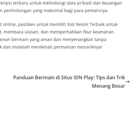
kripsi terbaru untuk melindungi data pribadi dan keuangan
kan perlindungan yang maksimal bagi para pemainnya.
 online, pastikan untuk memilih Slot Resmi Terbaik untuk
et, membaca ulasan, dan memperhatikan fitur keamanan
alaman bermain yang aman dan menyenangkan tanpa
aik dan mulailah menikmati permainan menariknya!
Panduan Bermain di Situs IDN Play: Tips dan Trik
Menang Besar