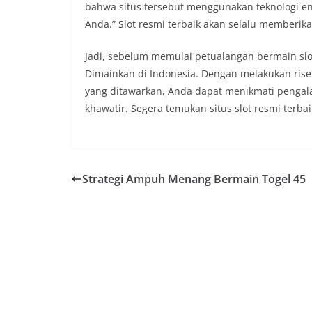
bahwa situs tersebut menggunakan teknologi en
Anda.” Slot resmi terbaik akan selalu memberi
Jadi, sebelum memulai petualangan bermain slot
Dimainkan di Indonesia. Dengan melakukan ris
yang ditawarkan, Anda dapat menikmati peng
khawatir. Segera temukan situs slot resmi terb
Strategi Ampuh Menang Bermain Togel 45