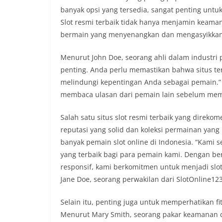
banyak opsi yang tersedia, sangat penting untu
Slot resmi terbaik tidak hanya menjamin keam
bermain yang menyenangkan dan mengasyikkan
Menurut John Doe, seorang ahli dalam industri p
penting. Anda perlu memastikan bahwa situs ter
melindungi kepentingan Anda sebagai pemain.” 
membaca ulasan dari pemain lain sebelum memil
Salah satu situs slot resmi terbaik yang direko
reputasi yang solid dan koleksi permainan yang
banyak pemain slot online di Indonesia. “Kam
yang terbaik bagi para pemain kami. Dengan b
responsif, kami berkomitmen untuk menjadi slot 
Jane Doe, seorang perwakilan dari SlotOnline123
Selain itu, penting juga untuk memperhatikan fi
Menurut Mary Smith, seorang pakar keamanan c