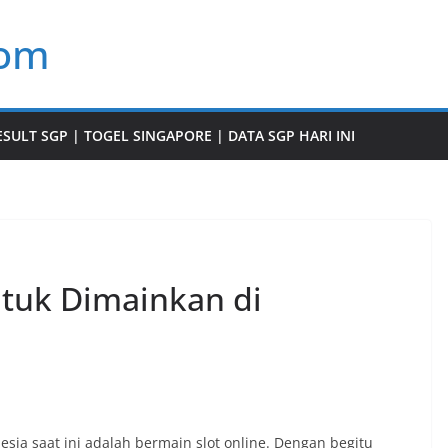
com
ESULT SGP | TOGEL SINGAPORE | DATA SGP HARI INI
ntuk Dimainkan di
esia saat ini adalah bermain slot online. Dengan begitu