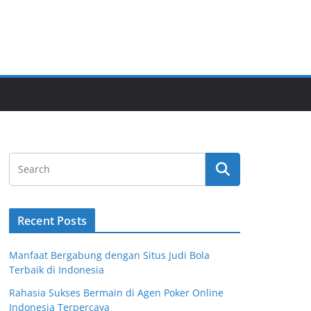
Recent Posts
Manfaat Bergabung dengan Situs Judi Bola
Terbaik di Indonesia
Rahasia Sukses Bermain di Agen Poker Online
Indonesia Terpercaya