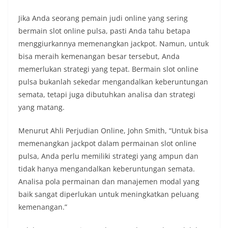
Jika Anda seorang pemain judi online yang sering
bermain slot online pulsa, pasti Anda tahu betapa
menggiurkannya memenangkan jackpot. Namun, untuk
bisa meraih kemenangan besar tersebut, Anda
memerlukan strategi yang tepat. Bermain slot online
pulsa bukanlah sekedar mengandalkan keberuntungan
semata, tetapi juga dibutuhkan analisa dan strategi
yang matang.
Menurut Ahli Perjudian Online, John Smith, “Untuk bisa
memenangkan jackpot dalam permainan slot online
pulsa, Anda perlu memiliki strategi yang ampun dan
tidak hanya mengandalkan keberuntungan semata.
Analisa pola permainan dan manajemen modal yang
baik sangat diperlukan untuk meningkatkan peluang
kemenangan.”