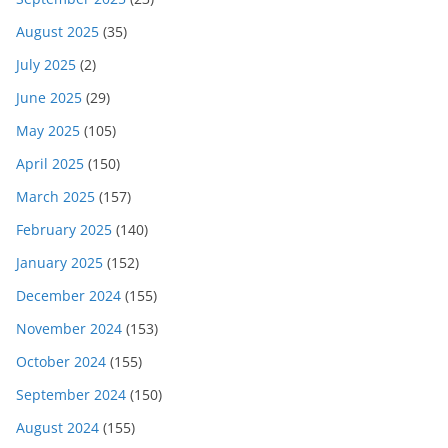
August 2025
(35)
July 2025
(2)
June 2025
(29)
May 2025
(105)
April 2025
(150)
March 2025
(157)
February 2025
(140)
January 2025
(152)
December 2024
(155)
November 2024
(153)
October 2024
(155)
September 2024
(150)
August 2024
(155)