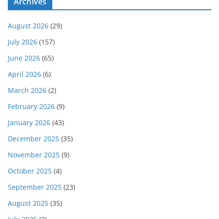
Archives
August 2026
(29)
July 2026
(157)
June 2026
(65)
April 2026
(6)
March 2026
(2)
February 2026
(9)
January 2026
(43)
December 2025
(35)
November 2025
(9)
October 2025
(4)
September 2025
(23)
August 2025
(35)