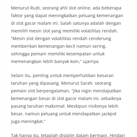
Menurut Rudi, seorang ahli slot online, ada beberapa
faktor yang dapat meningkatkan peluang kemenangan
di slot gacor malam ini. Salah satunya adalah dengan
memilih mesin slot yang memiliki volatilitas rendah.
“Mesin slot dengan volatilitas rendah cenderung
memberikan kemenangan kecil namun sering,
sehingga pemain memiliki kesempatan untuk
memenangkan lebih banyak koin,” ujarnya.
Selain itu, penting untuk memperhatikan besaran
taruhan yang dipasang. Menurut Sarah, seorang
pemain slot berpengalaman, “Jika ingin mendapatkan
kemenangan besar di slot gacor malam ini, sebaiknya
pasang taruhan maksimal. Meskipun risikonya lebih
besar, namun peluang untuk mendapatkan jackpot
juga meningkat.”
Tak hanya itu, tetaplah disiplin dalam bermain. Hindari