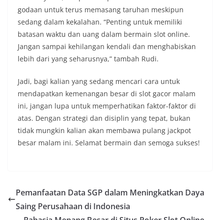
godaan untuk terus memasang taruhan meskipun
sedang dalam kekalahan. “Penting untuk memiliki
batasan waktu dan uang dalam bermain slot online.
Jangan sampai kehilangan kendali dan menghabiskan
lebih dari yang seharusnya,” tambah Rudi.
Jadi, bagi kalian yang sedang mencari cara untuk
mendapatkan kemenangan besar di slot gacor malam
ini, jangan lupa untuk memperhatikan faktor-faktor di
atas. Dengan strategi dan disiplin yang tepat, bukan
tidak mungkin kalian akan membawa pulang jackpot
besar malam ini. Selamat bermain dan semoga sukses!
Pemanfaatan Data SGP dalam Meningkatkan Daya
Saing Perusahaan di Indonesia