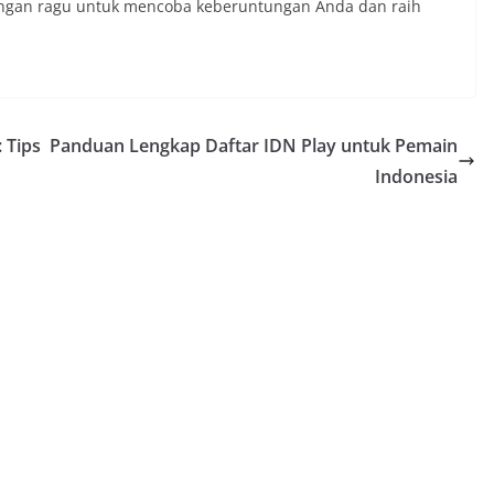
 jangan ragu untuk mencoba keberuntungan Anda dan raih
 Tips
Panduan Lengkap Daftar IDN Play untuk Pemain
Indonesia