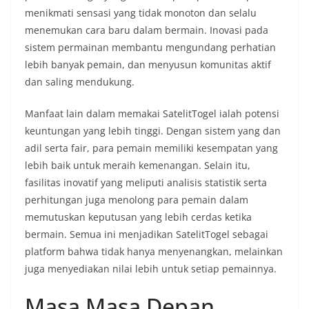
menikmati sensasi yang tidak monoton dan selalu
menemukan cara baru dalam bermain. Inovasi pada
sistem permainan membantu mengundang perhatian
lebih banyak pemain, dan menyusun komunitas aktif
dan saling mendukung.
Manfaat lain dalam memakai SatelitTogel ialah potensi
keuntungan yang lebih tinggi. Dengan sistem yang dan
adil serta fair, para pemain memiliki kesempatan yang
lebih baik untuk meraih kemenangan. Selain itu,
fasilitas inovatif yang meliputi analisis statistik serta
perhitungan juga menolong para pemain dalam
memutuskan keputusan yang lebih cerdas ketika
bermain. Semua ini menjadikan SatelitTogel sebagai
platform bahwa tidak hanya menyenangkan, melainkan
juga menyediakan nilai lebih untuk setiap pemainnya.
Masa Masa Depan