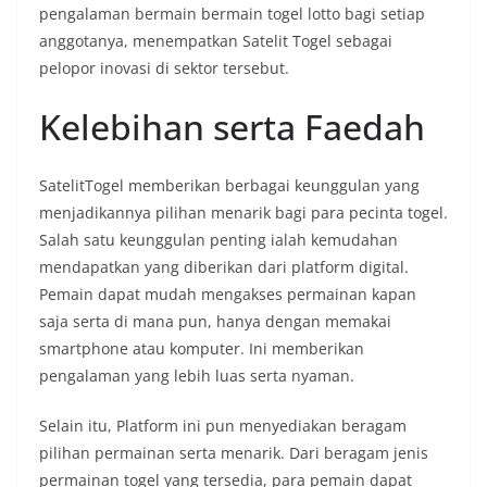
pengalaman bermain bermain togel lotto bagi setiap
anggotanya, menempatkan Satelit Togel sebagai
pelopor inovasi di sektor tersebut.
Kelebihan serta Faedah
SatelitTogel memberikan berbagai keunggulan yang
menjadikannya pilihan menarik bagi para pecinta togel.
Salah satu keunggulan penting ialah kemudahan
mendapatkan yang diberikan dari platform digital.
Pemain dapat mudah mengakses permainan kapan
saja serta di mana pun, hanya dengan memakai
smartphone atau komputer. Ini memberikan
pengalaman yang lebih luas serta nyaman.
Selain itu, Platform ini pun menyediakan beragam
pilihan permainan serta menarik. Dari beragam jenis
permainan togel yang tersedia, para pemain dapat