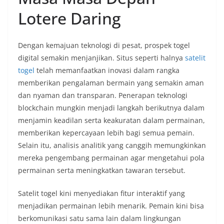
Lotere Daring
Dengan kemajuan teknologi di pesat, prospek togel
digital semakin menjanjikan. Situs seperti halnya
satelit
togel
telah memanfaatkan inovasi dalam rangka
memberikan pengalaman bermain yang semakin aman
dan nyaman dan transparan. Penerapan teknologi
blockchain mungkin menjadi langkah berikutnya dalam
menjamin keadilan serta keakuratan dalam permainan,
memberikan kepercayaan lebih bagi semua pemain.
Selain itu, analisis analitik yang canggih memungkinkan
mereka pengembang permainan agar mengetahui pola
permainan serta meningkatkan tawaran tersebut.
Satelit togel kini menyediakan fitur interaktif yang
menjadikan permainan lebih menarik. Pemain kini bisa
berkomunikasi satu sama lain dalam lingkungan