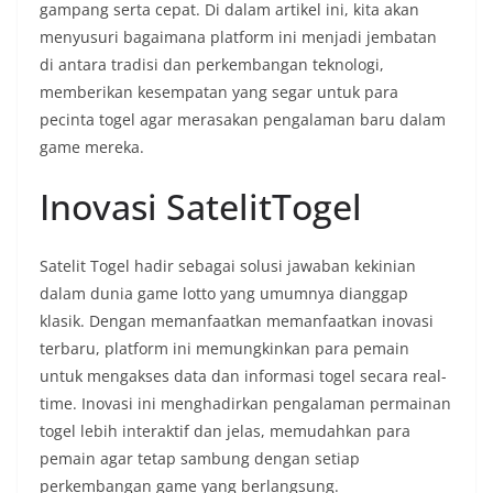
gampang serta cepat. Di dalam artikel ini, kita akan
menyusuri bagaimana platform ini menjadi jembatan
di antara tradisi dan perkembangan teknologi,
memberikan kesempatan yang segar untuk para
pecinta togel agar merasakan pengalaman baru dalam
game mereka.
Inovasi SatelitTogel
Satelit Togel hadir sebagai solusi jawaban kekinian
dalam dunia game lotto yang umumnya dianggap
klasik. Dengan memanfaatkan memanfaatkan inovasi
terbaru, platform ini memungkinkan para pemain
untuk mengakses data dan informasi togel secara real-
time. Inovasi ini menghadirkan pengalaman permainan
togel lebih interaktif dan jelas, memudahkan para
pemain agar tetap sambung dengan setiap
perkembangan game yang berlangsung.