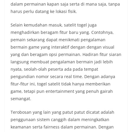
dalam permainan kapan saja serta di mana saja, tanpa
harus perlu datang ke lokasi fisik.
Selain kemudahan masuk, satelit togel juga
menghadirkan beragam fitur baru yang. Contohnya,
pemain sekarang dapat menikmati pengalaman
bermain game yang interaktif dengan dengan visual
yang dan beragam opsi permainan. Hadiran fitur siaran
langsung membuat pengalaman bermain jadi lebih
nyata, seolah-olah peserta ada pada tempat
pengundian nomor secara real time. Dengan adanya
fitur-fitur ini, togel satelit tidak hanya memberikan
game, tetapi pun entertainment yang penuh gairah
semangat.
Terobosan yang lain yang patut patut dicatat adalah
penggunaan sistem canggih dalam meningkatkan
keamanan serta fairness dalam permainan. Dengan