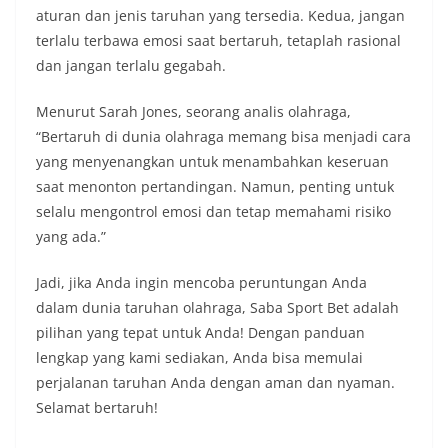
aturan dan jenis taruhan yang tersedia. Kedua, jangan
terlalu terbawa emosi saat bertaruh, tetaplah rasional
dan jangan terlalu gegabah.
Menurut Sarah Jones, seorang analis olahraga,
“Bertaruh di dunia olahraga memang bisa menjadi cara
yang menyenangkan untuk menambahkan keseruan
saat menonton pertandingan. Namun, penting untuk
selalu mengontrol emosi dan tetap memahami risiko
yang ada.”
Jadi, jika Anda ingin mencoba peruntungan Anda
dalam dunia taruhan olahraga, Saba Sport Bet adalah
pilihan yang tepat untuk Anda! Dengan panduan
lengkap yang kami sediakan, Anda bisa memulai
perjalanan taruhan Anda dengan aman dan nyaman.
Selamat bertaruh!