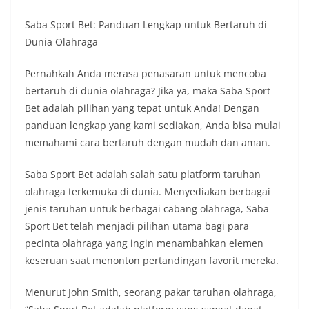
Saba Sport Bet: Panduan Lengkap untuk Bertaruh di
Dunia Olahraga
Pernahkah Anda merasa penasaran untuk mencoba
bertaruh di dunia olahraga? Jika ya, maka Saba Sport
Bet adalah pilihan yang tepat untuk Anda! Dengan
panduan lengkap yang kami sediakan, Anda bisa mulai
memahami cara bertaruh dengan mudah dan aman.
Saba Sport Bet adalah salah satu platform taruhan
olahraga terkemuka di dunia. Menyediakan berbagai
jenis taruhan untuk berbagai cabang olahraga, Saba
Sport Bet telah menjadi pilihan utama bagi para
pecinta olahraga yang ingin menambahkan elemen
keseruan saat menonton pertandingan favorit mereka.
Menurut John Smith, seorang pakar taruhan olahraga,