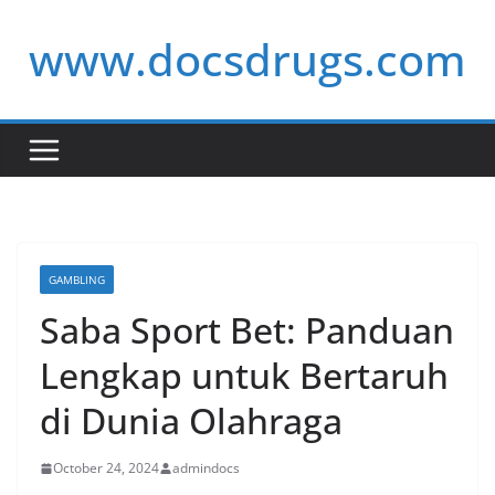
Skip
www.docsdrugs.com
to
content
GAMBLING
Saba Sport Bet: Panduan
Lengkap untuk Bertaruh
di Dunia Olahraga
October 24, 2024
admindocs