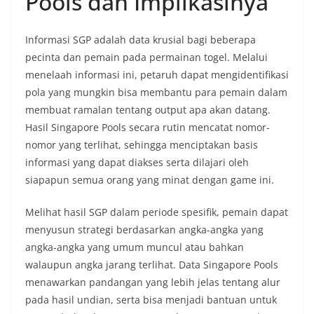
Pools dan Implikasinya
Informasi SGP adalah data krusial bagi beberapa
pecinta dan pemain pada permainan togel. Melalui
menelaah informasi ini, petaruh dapat mengidentifikasi
pola yang mungkin bisa membantu para pemain dalam
membuat ramalan tentang output apa akan datang.
Hasil Singapore Pools secara rutin mencatat nomor-
nomor yang terlihat, sehingga menciptakan basis
informasi yang dapat diakses serta dilajari oleh
siapapun semua orang yang minat dengan game ini.
Melihat hasil SGP dalam periode spesifik, pemain dapat
menyusun strategi berdasarkan angka-angka yang
angka-angka yang umum muncul atau bahkan
walaupun angka jarang terlihat. Data Singapore Pools
menawarkan pandangan yang lebih jelas tentang alur
pada hasil undian, serta bisa menjadi bantuan untuk