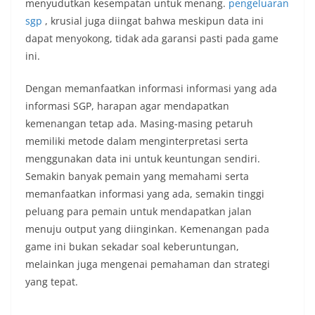
menyudutkan kesempatan untuk menang.
pengeluaran
sgp
, krusial juga diingat bahwa meskipun data ini
dapat menyokong, tidak ada garansi pasti pada game
ini.
Dengan memanfaatkan informasi informasi yang ada
informasi SGP, harapan agar mendapatkan
kemenangan tetap ada. Masing-masing petaruh
memiliki metode dalam menginterpretasi serta
menggunakan data ini untuk keuntungan sendiri.
Semakin banyak pemain yang memahami serta
memanfaatkan informasi yang ada, semakin tinggi
peluang para pemain untuk mendapatkan jalan
menuju output yang diinginkan. Kemenangan pada
game ini bukan sekadar soal keberuntungan,
melainkan juga mengenai pemahaman dan strategi
yang tepat.