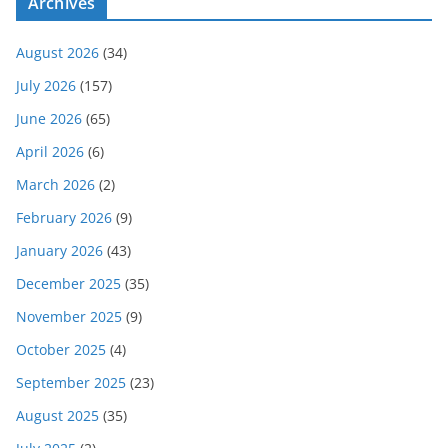
Archives
August 2026
(34)
July 2026
(157)
June 2026
(65)
April 2026
(6)
March 2026
(2)
February 2026
(9)
January 2026
(43)
December 2025
(35)
November 2025
(9)
October 2025
(4)
September 2025
(23)
August 2025
(35)