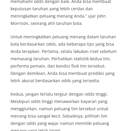
memahami odds dengan baik, Anda bisa membuat
keputusan taruhan yang lebih cerdas dan
meningkatkan peluang menang Anda,” ujar John
Morrison, seorang ahli taruhan bola.
Untuk meningkatkan peluang menang dalam taruhan
bola berdasarkan odds, ada beberapa tips yang bisa
Anda terapkan. Pertama, selalu lakukan riset sebelum
memasang taruhan. Perhatikan statistik kedua tim,
performa pemain, dan kondisi fisik tim tersebut.
Dengan demikian, Anda bisa membuat prediksi yang
lebih akurat berdasarkan odds yang tersedia.
Kedua, jangan terlalu tergiur dengan odds tinggi.
Meskipun odds tinggi menawarkan bayaran yang
menggiurkan, namun peluang tim tersebut untuk
menang bisa sangat kecil. Sebaiknya, pilihlah tim
dengan odds yang wajar namun memiliki peluang
menang yang lebih tinggi.