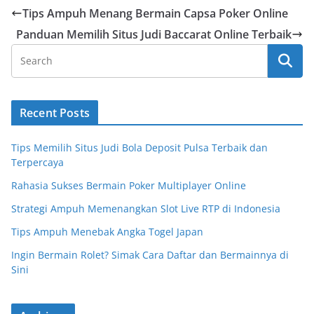
Tips Ampuh Menang Bermain Capsa Poker Online
Panduan Memilih Situs Judi Baccarat Online Terbaik
Recent Posts
Tips Memilih Situs Judi Bola Deposit Pulsa Terbaik dan
Terpercaya
Rahasia Sukses Bermain Poker Multiplayer Online
Strategi Ampuh Memenangkan Slot Live RTP di Indonesia
Tips Ampuh Menebak Angka Togel Japan
Ingin Bermain Rolet? Simak Cara Daftar dan Bermainnya di
Sini