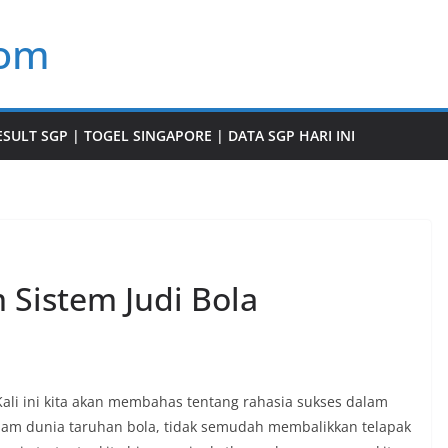
com
ESULT SGP | TOGEL SINGAPORE | DATA SGP HARI INI
 Sistem Judi Bola
? Kali ini kita akan membahas tentang rahasia sukses dalam
alam dunia taruhan bola, tidak semudah membalikkan telapak