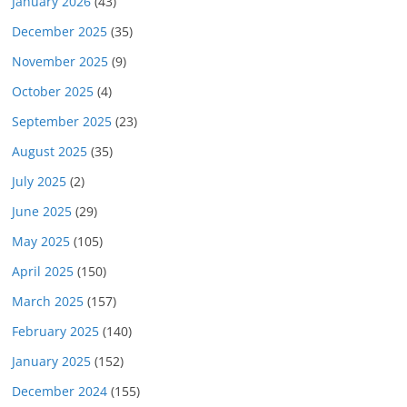
January 2026
(43)
December 2025
(35)
November 2025
(9)
October 2025
(4)
September 2025
(23)
August 2025
(35)
July 2025
(2)
June 2025
(29)
May 2025
(105)
April 2025
(150)
March 2025
(157)
February 2025
(140)
January 2025
(152)
December 2024
(155)