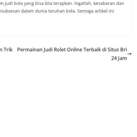
m judi bola yang bisa kita terapkan. Ingatlah, kesabaran dan
suksesan dalam dunia taruhan bola. Semoga artikel ini
n Trik
Permainan Judi Rolet Online Terbaik di Situs Bri
24 Jam