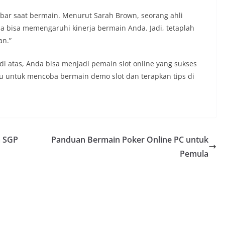
abar saat bermain. Menurut Sarah Brown, seorang ahli
nda bisa memengaruhi kinerja bermain Anda. Jadi, tetaplah
an.”
di atas, Anda bisa menjadi pemain slot online yang sukses
u untuk mencoba bermain demo slot dan terapkan tips di
a SGP
Panduan Bermain Poker Online PC untuk
Pemula