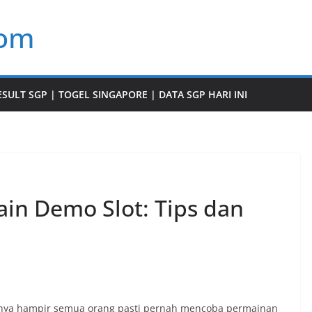
com
ESULT SGP | TOGEL SINGAPORE | DATA SGP HARI INI
in Demo Slot: Tips dan
asanya hampir semua orang pasti pernah mencoba permainan