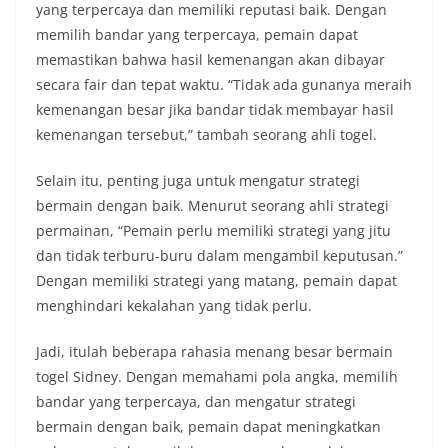
yang terpercaya dan memiliki reputasi baik. Dengan
memilih bandar yang terpercaya, pemain dapat
memastikan bahwa hasil kemenangan akan dibayar
secara fair dan tepat waktu. “Tidak ada gunanya meraih
kemenangan besar jika bandar tidak membayar hasil
kemenangan tersebut,” tambah seorang ahli togel.
Selain itu, penting juga untuk mengatur strategi
bermain dengan baik. Menurut seorang ahli strategi
permainan, “Pemain perlu memiliki strategi yang jitu
dan tidak terburu-buru dalam mengambil keputusan.”
Dengan memiliki strategi yang matang, pemain dapat
menghindari kekalahan yang tidak perlu.
Jadi, itulah beberapa rahasia menang besar bermain
togel Sidney. Dengan memahami pola angka, memilih
bandar yang terpercaya, dan mengatur strategi
bermain dengan baik, pemain dapat meningkatkan