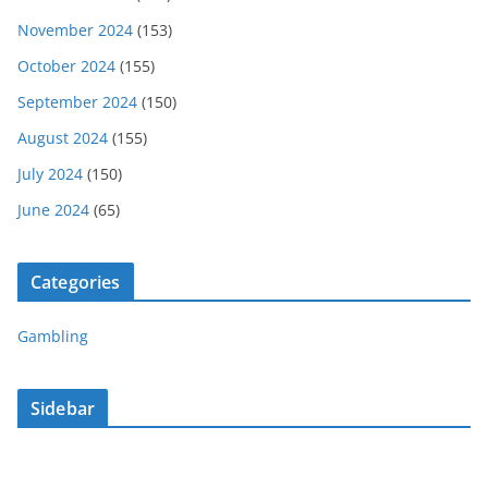
November 2024
(153)
October 2024
(155)
September 2024
(150)
August 2024
(155)
July 2024
(150)
June 2024
(65)
Categories
Gambling
Sidebar