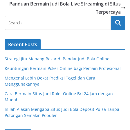
Panduan Bermain Judi Bola Live Streaming di Situs
Terpercaya
Recent Posts
Strategi Jitu Menang Besar di Bandar Judi Bola Online
Keuntungan Bermain Poker Online bagi Pemain Profesional
Mengenal Lebih Dekat Prediksi Togel dan Cara
Menggunakannya
Cara Bermain Situs Judi Rolet Online Bri 24 Jam dengan
Mudah
Inilah Alasan Mengapa Situs Judi Bola Deposit Pulsa Tanpa
Potongan Semakin Populer