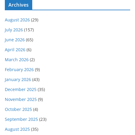
Archives
August 2026
(29)
July 2026
(157)
June 2026
(65)
April 2026
(6)
March 2026
(2)
February 2026
(9)
January 2026
(43)
December 2025
(35)
November 2025
(9)
October 2025
(4)
September 2025
(23)
August 2025
(35)