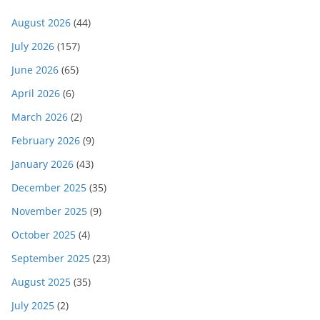
August 2026
(44)
July 2026
(157)
June 2026
(65)
April 2026
(6)
March 2026
(2)
February 2026
(9)
January 2026
(43)
December 2025
(35)
November 2025
(9)
October 2025
(4)
September 2025
(23)
August 2025
(35)
July 2025
(2)