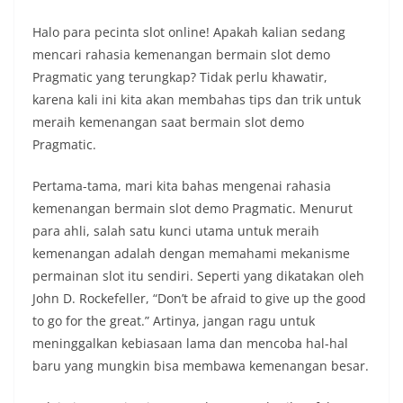
Halo para pecinta slot online! Apakah kalian sedang
mencari rahasia kemenangan bermain slot demo
Pragmatic yang terungkap? Tidak perlu khawatir,
karena kali ini kita akan membahas tips dan trik untuk
meraih kemenangan saat bermain slot demo
Pragmatic.
Pertama-tama, mari kita bahas mengenai rahasia
kemenangan bermain slot demo Pragmatic. Menurut
para ahli, salah satu kunci utama untuk meraih
kemenangan adalah dengan memahami mekanisme
permainan slot itu sendiri. Seperti yang dikatakan oleh
John D. Rockefeller, “Don’t be afraid to give up the good
to go for the great.” Artinya, jangan ragu untuk
meninggalkan kebiasaan lama dan mencoba hal-hal
baru yang mungkin bisa membawa kemenangan besar.