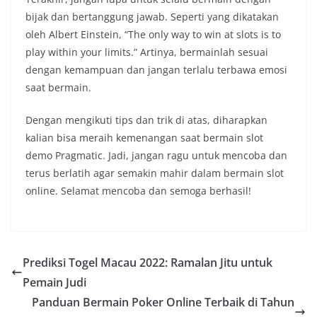
bijak dan bertanggung jawab. Seperti yang dikatakan
oleh Albert Einstein, “The only way to win at slots is to
play within your limits.” Artinya, bermainlah sesuai
dengan kemampuan dan jangan terlalu terbawa emosi
saat bermain.
Dengan mengikuti tips dan trik di atas, diharapkan
kalian bisa meraih kemenangan saat bermain slot
demo Pragmatic. Jadi, jangan ragu untuk mencoba dan
terus berlatih agar semakin mahir dalam bermain slot
online. Selamat mencoba dan semoga berhasil!
Prediksi Togel Macau 2022: Ramalan Jitu untuk
Pemain Judi
Panduan Bermain Poker Online Terbaik di Tahun