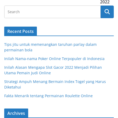
2022
Recent Posts
Tips jitu untuk memenangkan taruhan parlay dalam
permainan bola
Inilah Nama-nama Poker Online Terpopuler di Indonesia
Inilah Alasan Mengapa Slot Gacor 2022 Menjadi Pilihan
Utama Pemain Judi Online
Strategi Ampuh Menang Bermain Index Togel yang Harus
Diketahui
Fakta Menarik tentang Permainan Roulette Online
Archives