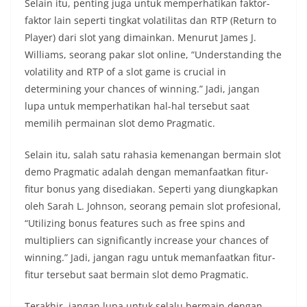
Selain itu, penting juga untuk memperhatikan faktor-
faktor lain seperti tingkat volatilitas dan RTP (Return to
Player) dari slot yang dimainkan. Menurut James J.
Williams, seorang pakar slot online, “Understanding the
volatility and RTP of a slot game is crucial in
determining your chances of winning.” Jadi, jangan
lupa untuk memperhatikan hal-hal tersebut saat
memilih permainan slot demo Pragmatic.
Selain itu, salah satu rahasia kemenangan bermain slot
demo Pragmatic adalah dengan memanfaatkan fitur-
fitur bonus yang disediakan. Seperti yang diungkapkan
oleh Sarah L. Johnson, seorang pemain slot profesional,
“Utilizing bonus features such as free spins and
multipliers can significantly increase your chances of
winning.” Jadi, jangan ragu untuk memanfaatkan fitur-
fitur tersebut saat bermain slot demo Pragmatic.
Terakhir, jangan lupa untuk selalu bermain dengan