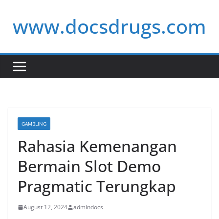
Skip
www.docsdrugs.com
to
content
GAMBLING
Rahasia Kemenangan
Bermain Slot Demo
Pragmatic Terungkap
August 12, 2024
admindocs