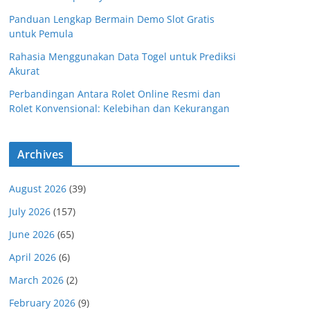
Panduan Lengkap Bermain Demo Slot Gratis
untuk Pemula
Rahasia Menggunakan Data Togel untuk Prediksi
Akurat
Perbandingan Antara Rolet Online Resmi dan
Rolet Konvensional: Kelebihan dan Kekurangan
Archives
August 2026
(39)
July 2026
(157)
June 2026
(65)
April 2026
(6)
March 2026
(2)
February 2026
(9)