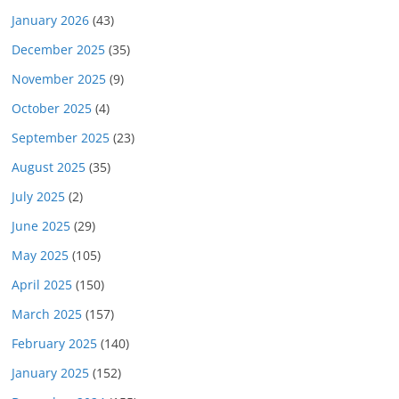
January 2026
(43)
December 2025
(35)
November 2025
(9)
October 2025
(4)
September 2025
(23)
August 2025
(35)
July 2025
(2)
June 2025
(29)
May 2025
(105)
April 2025
(150)
March 2025
(157)
February 2025
(140)
January 2025
(152)