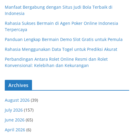
Manfaat Bergabung dengan Situs Judi Bola Terbaik di
Indonesia
Rahasia Sukses Bermain di Agen Poker Online Indonesia
Terpercaya
Panduan Lengkap Bermain Demo Slot Gratis untuk Pemula
Rahasia Menggunakan Data Togel untuk Prediksi Akurat
Perbandingan Antara Rolet Online Resmi dan Rolet
Konvensional: Kelebihan dan Kekurangan
Archives
August 2026
(39)
July 2026
(157)
June 2026
(65)
April 2026
(6)